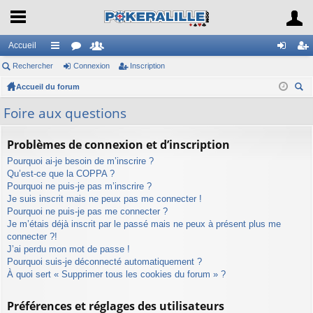
Accueil
Rechercher
ac
or
Connexion
e
Inscription
on
ns
Accueil du forum
co
u
m
ne
cri
ec
ur
m
br
xi
pti
Foire aux questions
her
ci
s
es
on
on
ch
Problèmes de connexion et d’inscription
er
s
Pourquoi ai-je besoin de m’inscrire ?
Qu’est-ce que la COPPA ?
Pourquoi ne puis-je pas m’inscrire ?
Je suis inscrit mais ne peux pas me connecter !
Pourquoi ne puis-je pas me connecter ?
Je m’étais déjà inscrit par le passé mais ne peux à présent plus me
connecter ?!
J’ai perdu mon mot de passe !
Pourquoi suis-je déconnecté automatiquement ?
À quoi sert « Supprimer tous les cookies du forum » ?
Préférences et réglages des utilisateurs