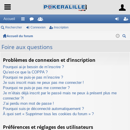
Accueil
Rechercher
ac
or
Connexion
e
Inscription
on
ns
Accueil du forum
co
u
m
ne
cri
ec
ur
m
br
xi
pti
Foire aux questions
her
ci
s
es
on
on
ch
Problèmes de connexion et d’inscription
er
s
Pourquoi ai-je besoin de m’inscrire ?
Qu’est-ce que la COPPA ?
Pourquoi ne puis-je pas m’inscrire ?
Je suis inscrit mais ne peux pas me connecter !
Pourquoi ne puis-je pas me connecter ?
Je m’étais déjà inscrit par le passé mais ne peux à présent plus me
connecter ?!
J’ai perdu mon mot de passe !
Pourquoi suis-je déconnecté automatiquement ?
À quoi sert « Supprimer tous les cookies du forum » ?
Préférences et réglages des utilisateurs