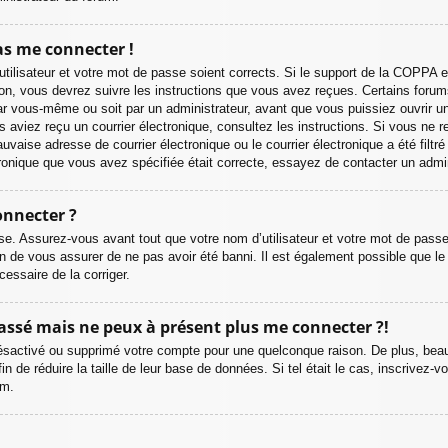
pas me connecter !
’utilisateur et votre mot de passe soient corrects. Si le support de la COPPA e
ion, vous devrez suivre les instructions que vous avez reçues. Certains foru
par vous-même ou soit par un administrateur, avant que vous puissiez ouvrir un
us aviez reçu un courrier électronique, consultez les instructions. Si vous ne 
ise adresse de courrier électronique ou le courrier électronique a été filtré 
ctronique que vous avez spécifiée était correcte, essayez de contacter un admi
onnecter ?
se. Assurez-vous avant tout que votre nom d’utilisateur et votre mot de passe s
 de vous assurer de ne pas avoir été banni. Il est également possible que le pr
cessaire de la corriger.
 passé mais ne peux à présent plus me connecter ?!
t désactivé ou supprimé votre compte pour une quelconque raison. De plus, b
fin de réduire la taille de leur base de données. Si tel était le cas, inscrivez
um.