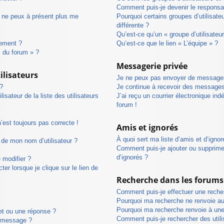
Comment puis-je devenir le responsab
s ne peux à présent plus me
Pourquoi certains groupes d’utilisat
différente ?
Qu’est-ce qu’un « groupe d’utilisateu
uement ?
Qu’est-ce que le lien « L’équipe » ?
s du forum » ?
Messagerie privée
ilisateurs
Je ne peux pas envoyer de messages
?
Je continue à recevoir des messages 
ateur de la liste des utilisateurs
J’ai reçu un courrier électronique ind
forum !
n’est toujours pas correcte !
Amis et ignorés
À quoi sert ma liste d’amis et d’ignor
 de mon nom d’utilisateur ?
Comment puis-je ajouter ou supprimer
d’ignorés ?
 modifier ?
r lorsque je clique sur le lien de
Recherche dans les forums
Comment puis-je effectuer une rech
Pourquoi ma recherche ne renvoie au
Pourquoi ma recherche renvoie à une
et ou une réponse ?
Comment puis-je rechercher des utili
n message ?