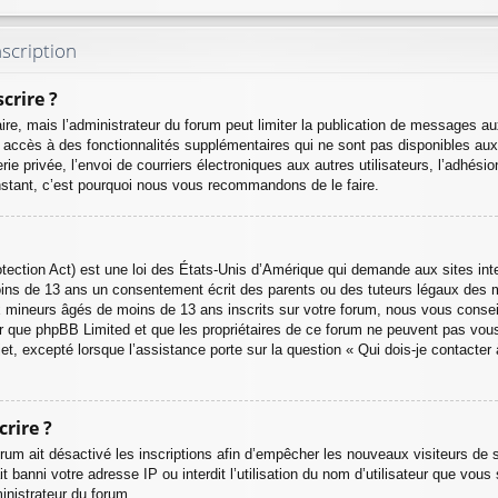
scription
crire ?
aire, mais l’administrateur du forum peut limiter la publication de messages au
accès à des fonctionnalités supplémentaires qui ne sont pas disponibles aux v
rie privée, l’envoi de courriers électroniques aux autres utilisateurs, l’adhésio
instant, c’est pourquoi nous vous recommandons de le faire.
ection Act) est une loi des États-Unis d’Amérique qui demande aux sites inte
oins de 13 ans un consentement écrit des parents ou des tuteurs légaux des
x mineurs âgés de moins de 13 ans inscrits sur votre forum, nous vous conseil
er que phpBB Limited et que les propriétaires de ce forum ne peuvent pas vous 
et, excepté lorsque l’assistance porte sur la question « Qui dois-je contacte
rire ?
orum ait désactivé les inscriptions afin d’empêcher les nouveaux visiteurs de 
 banni votre adresse IP ou interdit l’utilisation du nom d’utilisateur que vous 
inistrateur du forum.