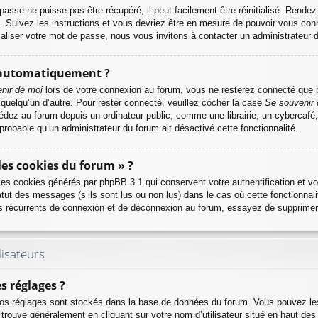
asse ne puisse pas être récupéré, il peut facilement être réinitialisé. Rende
. Suivez les instructions et vous devriez être en mesure de pouvoir vous co
aliser votre mot de passe, nous vous invitons à contacter un administrateur 
 automatiquement ?
nir de moi
lors de votre connexion au forum, vous ne resterez connecté que p
r quelqu’un d’autre. Pour rester connecté, veuillez cocher la case
Se souvenir 
ez au forum depuis un ordinateur public, comme une librairie, un cybercafé, u
 probable qu’un administrateur du forum ait désactivé cette fonctionnalité.
les cookies du forum » ?
 les cookies générés par phpBB 3.1 qui conservent votre authentification et v
tut des messages (s’ils sont lus ou non lus) dans le cas où cette fonctionnali
s récurrents de connexion et de déconnexion au forum, essayez de supprimer
lisateurs
 réglages ?
s vos réglages sont stockés dans la base de données du forum. Vous pouvez le
r se trouve généralement en cliquant sur votre nom d’utilisateur situé en haut