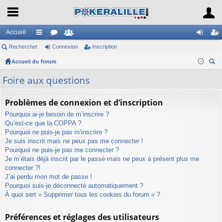
Accueil
Rechercher
ac
or
Connexion
e
Inscription
on
ns
Accueil du forum
co
u
m
ne
cri
ec
ur
m
br
xi
pti
Foire aux questions
her
ci
s
es
on
on
ch
Problèmes de connexion et d’inscription
er
s
Pourquoi ai-je besoin de m’inscrire ?
Qu’est-ce que la COPPA ?
Pourquoi ne puis-je pas m’inscrire ?
Je suis inscrit mais ne peux pas me connecter !
Pourquoi ne puis-je pas me connecter ?
Je m’étais déjà inscrit par le passé mais ne peux à présent plus me
connecter ?!
J’ai perdu mon mot de passe !
Pourquoi suis-je déconnecté automatiquement ?
À quoi sert « Supprimer tous les cookies du forum » ?
Préférences et réglages des utilisateurs