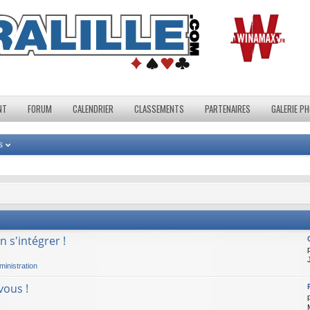
NT
FORUM
CALENDRIER
CLASSEMENTS
PARTENAIRES
GALERIE P
s
 s'intégrer !
inistration
vous !