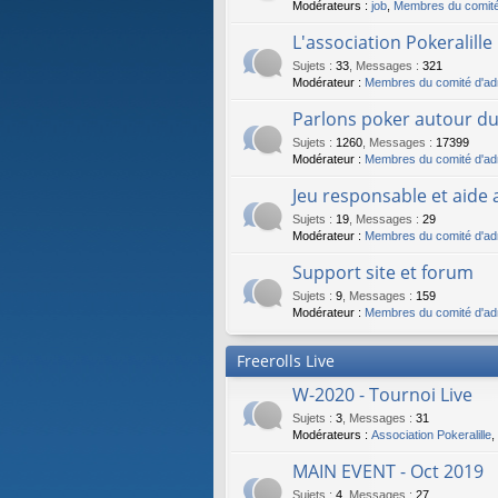
Modérateurs :
job
,
Membres du comité 
L'association Pokeralille
Sujets
:
33
,
Messages
:
321
Modérateur :
Membres du comité d'adm
Parlons poker autour du
Sujets
:
1260
,
Messages
:
17399
Modérateur :
Membres du comité d'adm
Jeu responsable et aide
Sujets
:
19
,
Messages
:
29
Modérateur :
Membres du comité d'adm
Support site et forum
Sujets
:
9
,
Messages
:
159
Modérateur :
Membres du comité d'adm
Freerolls Live
W-2020 - Tournoi Live
Sujets
:
3
,
Messages
:
31
Modérateurs :
Association Pokeralille
,
MAIN EVENT - Oct 2019
Sujets
:
4
,
Messages
:
27