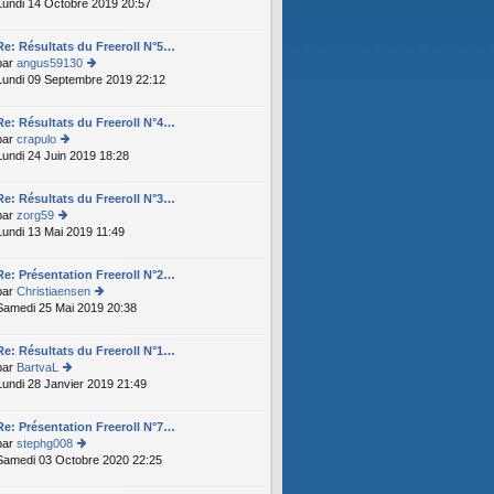
Lundi 14 Octobre 2019 20:57
o
s
le
n
s
d
s
a
er
Re: Résultats du Freeroll N°5…
ult
g
ni
par
angus59130
er
e
er
Lundi 09 Septembre 2019 22:12
o
le
m
n
d
e
s
er
Re: Résultats du Freeroll N°4…
s
ult
ni
par
crapulo
s
er
er
Lundi 24 Juin 2019 18:28
o
a
le
m
n
g
d
e
s
e
er
Re: Résultats du Freeroll N°3…
s
ult
ni
par
zorg59
s
er
er
Lundi 13 Mai 2019 11:49
o
a
le
m
n
g
d
e
s
e
er
Re: Présentation Freeroll N°2…
s
ult
ni
par
Christiaensen
s
er
er
Samedi 25 Mai 2019 20:38
o
a
le
m
n
g
d
e
s
e
er
Re: Résultats du Freeroll N°1…
s
ult
ni
par
BartvaL
s
er
er
Lundi 28 Janvier 2019 21:49
o
a
le
m
n
g
d
e
s
e
er
Re: Présentation Freeroll N°7…
s
ult
ni
par
stephg008
s
er
er
Samedi 03 Octobre 2020 22:25
o
a
le
m
n
g
d
e