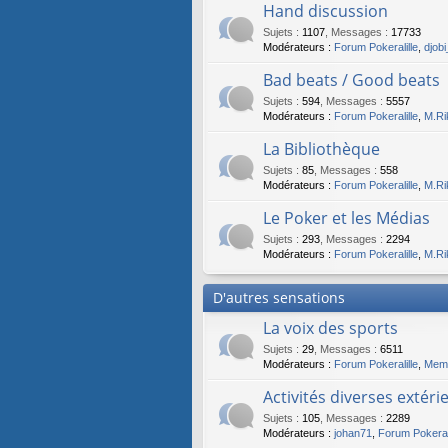
Hand discussion
Sujets
:
1107
,
Messages
:
17733
Modérateurs :
Forum Pokeralille
,
djob
Bad beats / Good beats
Sujets
:
594
,
Messages
:
5557
Modérateurs :
Forum Pokeralille
,
M.Ri
La Bibliothèque
Sujets
:
85
,
Messages
:
558
Modérateurs :
Forum Pokeralille
,
M.Ri
Le Poker et les Médias
Sujets
:
293
,
Messages
:
2294
Modérateurs :
Forum Pokeralille
,
M.Ri
D'autres sensations
La voix des sports
Sujets
:
29
,
Messages
:
6511
Modérateurs :
Forum Pokeralille
,
Memb
Activités diverses extérie
Sujets
:
105
,
Messages
:
2289
Modérateurs :
johan71
,
Forum Pokerali