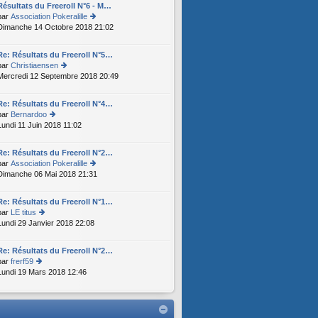
s
e
er
Résultats du Freeroll N°6 - M…
s
ult
ni
par
Association Pokeralille
s
er
er
Dimanche 14 Octobre 2018 21:02
o
a
le
m
n
g
d
e
s
e
er
Re: Résultats du Freeroll N°5…
s
ult
ni
par
Christiaensen
s
er
er
Mercredi 12 Septembre 2018 20:49
o
a
le
m
n
g
d
e
s
e
er
Re: Résultats du Freeroll N°4…
s
ult
ni
par
Bernardoo
s
er
er
Lundi 11 Juin 2018 11:02
o
a
le
m
n
g
d
e
s
e
er
Re: Résultats du Freeroll N°2…
s
ult
ni
par
Association Pokeralille
s
er
er
Dimanche 06 Mai 2018 21:31
o
a
le
m
n
g
d
e
s
e
er
Re: Résultats du Freeroll N°1…
s
ult
ni
par
LE titus
s
er
er
Lundi 29 Janvier 2018 22:08
o
a
le
m
n
g
d
e
s
e
er
Re: Résultats du Freeroll N°2…
s
ult
ni
par
frerf59
s
er
er
Lundi 19 Mars 2018 12:46
o
a
le
m
n
g
d
e
s
e
er
s
ult
ni
s
er