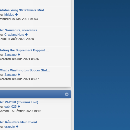
le
n
d
s
er
Adidas Yung 96 Schwarz Mint
ult
ni
par
jrhjbiqd
er
er
Vendredi 07 Mai 2021 04:53
o
le
m
n
d
e
s
er
Re: Souvenirs, souvenirs.....
s
ult
ni
par
CrackmyNuts
s
er
er
Jeudi 11 Août 2022 20:30
o
a
le
m
n
g
d
e
s
e
er
Rating the Supreme-7 Biggest …
s
ult
ni
par
Santiago
s
er
er
Mercredi 09 Juin 2021 08:36
o
a
le
m
n
g
d
e
s
e
er
What's Washington Soccer Staf…
s
ult
ni
par
Santiago
s
er
er
Mercredi 09 Juin 2021 08:37
o
a
le
m
n
g
d
e
s
e
er
s
ult
ni
s
er
er
a
le
Re: W-2020 (Tournoi Live)
m
g
d
par
gabri025
e
e
er
Samedi 15 Février 2020 19:15
o
s
ni
n
s
er
s
a
Re: Résultats Main Event
m
ult
g
par
crapulo
e
er
e