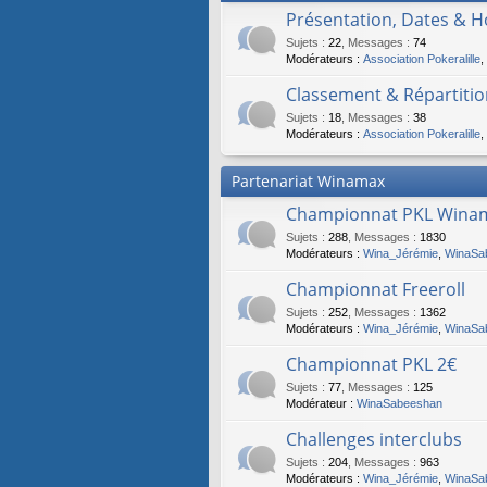
Présentation, Dates & 
Sujets
:
22
,
Messages
:
74
Modérateurs :
Association Pokeralille
,
Classement & Répartitio
Sujets
:
18
,
Messages
:
38
Modérateurs :
Association Pokeralille
,
Partenariat Winamax
Championnat PKL Winam
Sujets
:
288
,
Messages
:
1830
Modérateurs :
Wina_Jérémie
,
WinaSa
Championnat Freeroll
Sujets
:
252
,
Messages
:
1362
Modérateurs :
Wina_Jérémie
,
WinaSa
Championnat PKL 2€
Sujets
:
77
,
Messages
:
125
Modérateur :
WinaSabeeshan
Challenges interclubs
Sujets
:
204
,
Messages
:
963
Modérateurs :
Wina_Jérémie
,
WinaSa