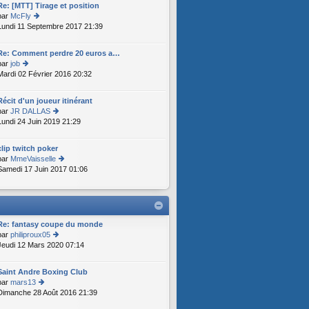
s
a
er
Re: [MTT] Tirage et position
ult
g
ni
par
McFly
er
e
er
Lundi 11 Septembre 2017 21:39
o
le
m
n
d
e
s
er
Re: Comment perdre 20 euros a…
s
ult
ni
par
job
s
er
er
Mardi 02 Février 2016 20:32
o
a
le
m
n
g
d
e
s
e
er
Récit d'un joueur itinérant
s
ult
ni
par
JR DALLAS
s
er
er
Lundi 24 Juin 2019 21:29
o
a
le
m
n
g
d
e
s
e
er
clip twitch poker
s
ult
ni
par
MmeVaisselle
s
er
er
Samedi 17 Juin 2017 01:06
o
a
le
m
n
g
d
e
s
e
er
s
ult
ni
s
er
er
a
le
Re: fantasy coupe du monde
m
g
d
par
philiproux05
e
e
er
Jeudi 12 Mars 2020 07:14
o
s
ni
n
s
er
s
a
Saint Andre Boxing Club
m
ult
g
par
mars13
e
er
e
Dimanche 28 Août 2016 21:39
o
s
le
n
s
d