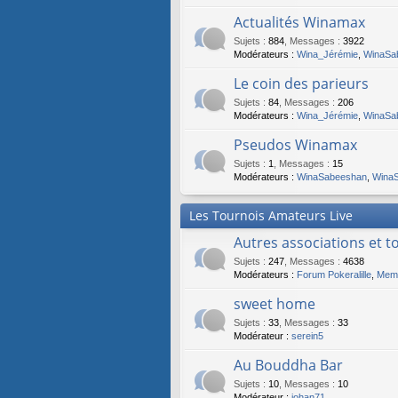
Actualités Winamax
Sujets
:
884
,
Messages
:
3922
Modérateurs :
Wina_Jérémie
,
WinaSa
Le coin des parieurs
Sujets
:
84
,
Messages
:
206
Modérateurs :
Wina_Jérémie
,
WinaSa
Pseudos Winamax
Sujets
:
1
,
Messages
:
15
Modérateurs :
WinaSabeeshan
,
Wina
Les Tournois Amateurs Live
Autres associations et t
Sujets
:
247
,
Messages
:
4638
Modérateurs :
Forum Pokeralille
,
Memb
sweet home
Sujets
:
33
,
Messages
:
33
Modérateur :
serein5
Au Bouddha Bar
Sujets
:
10
,
Messages
:
10
Modérateur :
johan71