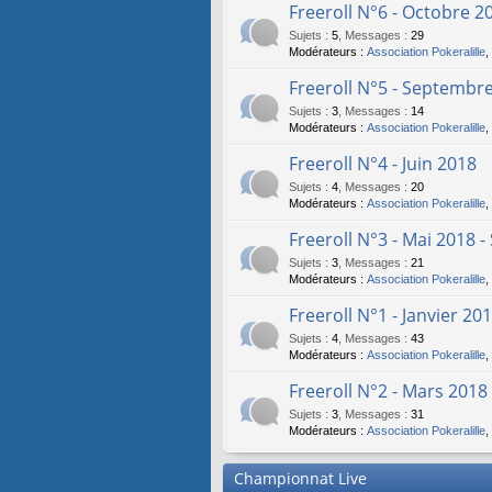
Freeroll N°6 - Octobre 
Sujets
:
5
,
Messages
:
29
Modérateurs :
Association Pokeralille
,
Freeroll N°5 - Septembr
Sujets
:
3
,
Messages
:
14
Modérateurs :
Association Pokeralille
,
Freeroll N°4 - Juin 2018
Sujets
:
4
,
Messages
:
20
Modérateurs :
Association Pokeralille
,
Freeroll N°3 - Mai 2018 
Sujets
:
3
,
Messages
:
21
Modérateurs :
Association Pokeralille
,
Freeroll N°1 - Janvier 20
Sujets
:
4
,
Messages
:
43
Modérateurs :
Association Pokeralille
,
Freeroll N°2 - Mars 2018
Sujets
:
3
,
Messages
:
31
Modérateurs :
Association Pokeralille
,
Championnat Live