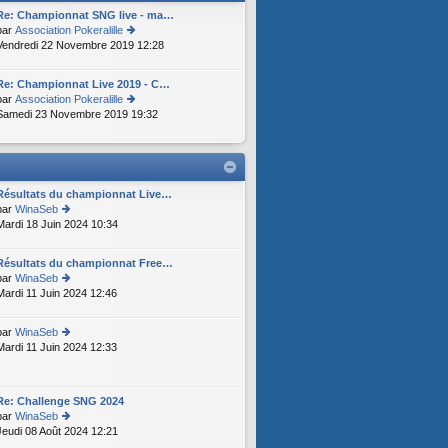
er
a
le
Re: Championnat SNG live - ma…
m
g
d
par
Association Pokeralille
e
e
er
Vendredi 22 Novembre 2019 12:28
o
s
ni
n
s
er
s
a
Re: Championnat Live 2019 - C…
m
ult
g
par
Association Pokeralille
e
er
e
Samedi 23 Novembre 2019 19:32
o
s
le
n
s
d
s
a
er
ult
g
ni
er
e
er
le
Résultats du championnat Live…
m
d
par
WinaSeb
e
er
Mardi 18 Juin 2024 10:34
o
s
ni
n
s
er
s
a
Résultats du championnat Free…
m
ult
g
par
WinaSeb
e
er
e
Mardi 11 Juin 2024 12:46
o
s
le
n
s
d
s
a
er
par
WinaSeb
ult
g
ni
Mardi 11 Juin 2024 12:33
o
er
e
er
n
le
m
s
d
e
ult
er
Re: Challenge SNG 2024
s
er
ni
par
WinaSeb
s
le
er
Jeudi 08 Août 2024 12:21
o
a
d
m
n