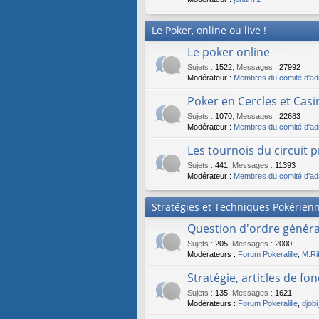
Le Poker, online ou live !
Le poker online
Sujets
:
1522
,
Messages
:
27992
Modérateur :
Membres du comité d'adm
Poker en Cercles et Casi
Sujets
:
1070
,
Messages
:
22683
Modérateur :
Membres du comité d'adm
Les tournois du circuit 
Sujets
:
441
,
Messages
:
11393
Modérateur :
Membres du comité d'adm
Stratégies et Techniques Pokérien
Question d'ordre général
Sujets
:
205
,
Messages
:
2000
Modérateurs :
Forum Pokeralille
,
M.Ri
Stratégie, articles de fo
Sujets
:
135
,
Messages
:
1621
Modérateurs :
Forum Pokeralille
,
djob