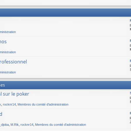
inistration
nos
inistration
professionnel
inistration
nes
 sur le poker
k
,
rocknr14
,
Membres du comité d'administration
nd
i_djoba
,
M.Rik
,
rocknr14
,
Membres du comité d'administration