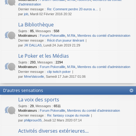
d'administration
Dernier message :
Re: Comment perdre 20 euros a…
par
job
, Mardi 02 Février 2016 20:32
La Bibliothèque
Sujets
:
85
,
Messages
:
558
Modérateurs :
Forum Pokeralille
,
M.Rik
,
Membres du comité d'administration
Dernier message :
Récit d'un joueur itinérant
par
JR DALLAS
, Lundi 24 Juin 2019 21:29
Le Poker et les Médias
Sujets
:
293
,
Messages
:
2294
Modérateurs :
Forum Pokeralille
,
M.Rik
,
Membres du comité d'administration
Dernier message :
clip twitch poker
par
MmeVaisselle
, Samedi 17 Juin 2017 01:06
D'autres sensations
La voix des sports
Sujets
:
29
,
Messages
:
6511
Modérateurs :
Forum Pokeralille
,
Membres du comité d'administration
Dernier message :
Re: fantasy coupe du monde
par
philiproux05
, Jeudi 12 Mars 2020 07:14
Activités diverses extérieures...