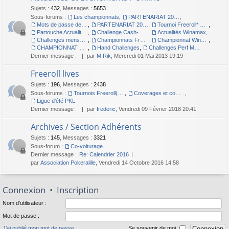
Sujets
:
432
,
Messages
:
5653
Sous-forums :
Les championnats
,
PARTENARIAT 2012
,
Mots de passe des championnats
,
PARTENARIAT 2011 - PARTOUCHE.FR
,
Tournoi Freeroll* Online
,
Partouche Actualités et Evenements / Live
,
Challenge Cash-Game 2010
,
Actualités Winamax
,
Challenges mensuels MTT Winamax
,
Championnats Freeroll Winamax
,
Championnat Winamax 2009 : POKERALILLE à Végas
,
CHAMPIONNAT Winamax - Pokeràlille à DUBLIN
,
Hand Challenges
,
Challenges Perf Max Winamax
Dernier message :
par
M.Rik
, Mercredi 01 Mai 2013 19:19
Freeroll lives
Sujets
:
196
,
Messages
:
2438
Sous-forums :
Tournois Freeroll(*) Live organisés par l'association
,
Coverages et compte-rendus des Freerolls
,
Ligue d'été PKL
Dernier message :
par
frederic
, Vendredi 09 Février 2018 20:41
Archives / Section Adhérents
Sujets
:
145
,
Messages
:
3321
Sous-forum :
Co-voiturage
Dernier message :
Re: Calendrier 2016
par
Association Pokeralille
, Vendredi 14 Octobre 2016 14:58
Connexion
•
Inscription
Nom d’utilisateur :
Mot de passe :
J’ai oublié mon mot de passe
Se souvenir de moi