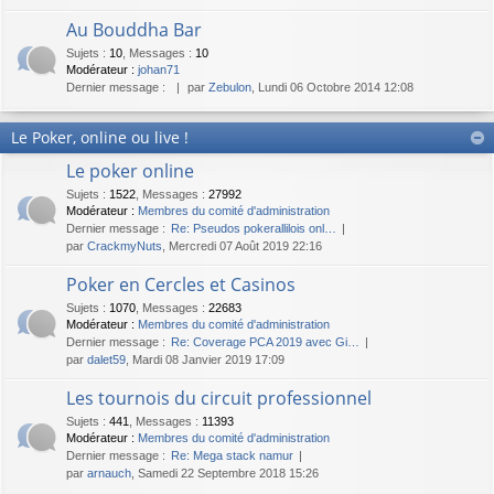
Au Bouddha Bar
Sujets
:
10
,
Messages
:
10
Modérateur :
johan71
Dernier message :
par
Zebulon
, Lundi 06 Octobre 2014 12:08
Le Poker, online ou live !
Le poker online
Sujets
:
1522
,
Messages
:
27992
Modérateur :
Membres du comité d'administration
Dernier message :
Re: Pseudos pokerallilois onl…
par
CrackmyNuts
, Mercredi 07 Août 2019 22:16
Poker en Cercles et Casinos
Sujets
:
1070
,
Messages
:
22683
Modérateur :
Membres du comité d'administration
Dernier message :
Re: Coverage PCA 2019 avec Gi…
par
dalet59
, Mardi 08 Janvier 2019 17:09
Les tournois du circuit professionnel
Sujets
:
441
,
Messages
:
11393
Modérateur :
Membres du comité d'administration
Dernier message :
Re: Mega stack namur
par
arnauch
, Samedi 22 Septembre 2018 15:26