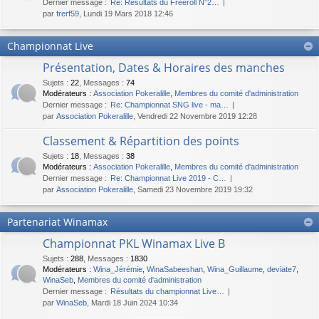
Dernier message :
Re: Résultats du Freeroll N°2…
par
frerf59
, Lundi 19 Mars 2018 12:46
Championnat Live
Présentation, Dates & Horaires des manches
Sujets
:
22
,
Messages
:
74
Modérateurs :
Association Pokeralille
,
Membres du comité d'administration
Dernier message :
Re: Championnat SNG live - ma…
par
Association Pokeralille
, Vendredi 22 Novembre 2019 12:28
Classement & Répartition des points
Sujets
:
18
,
Messages
:
38
Modérateurs :
Association Pokeralille
,
Membres du comité d'administration
Dernier message :
Re: Championnat Live 2019 - C…
par
Association Pokeralille
, Samedi 23 Novembre 2019 19:32
Partenariat Winamax
Championnat PKL Winamax Live B
Sujets
:
288
,
Messages
:
1830
Modérateurs :
Wina_Jérémie
,
WinaSabeeshan
,
Wina_Guillaume
,
deviate7
,
WinaSeb
,
Membres du comité d'administration
Dernier message :
Résultats du championnat Live…
par
WinaSeb
, Mardi 18 Juin 2024 10:34