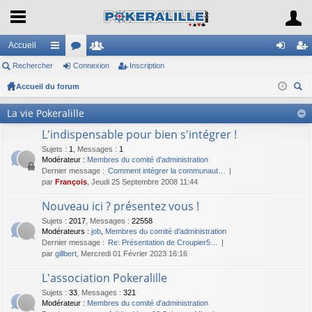
Accueil
Rechercher
ac
or
Connexion
e
Inscription
on
ns
Accueil du forum
co
u
m
ne
cri
ec
ur
m
br
xi
pti
La vie Pokeralille
her
ci
s
es
on
on
L'indispensable pour bien s'intégrer !
ch
er
Sujets
s
:
1
,
Messages
:
1
Modérateur :
Membres du comité d'administration
Dernier message :
Comment intégrer la communaut…
par
François
, Jeudi 25 Septembre 2008 11:44
Nouveau ici ? présentez vous !
Sujets
:
2017
,
Messages
:
22558
Modérateurs :
job
,
Membres du comité d'administration
Dernier message :
Re: Présentation de Croupier5…
par
gillbert
, Mercredi 01 Février 2023 16:16
L'association Pokeralille
Sujets
:
33
,
Messages
:
321
Modérateur :
Membres du comité d'administration