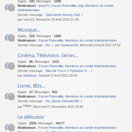
Sujets
:
105
,
Messages
:
2289
Modérateurs :
johan71
,
Forum Pokeralille
,
luigi
,
Membres du comité
d'administration
Dernier message :
Saint Andre Boxing Club
par
mars13
, Dimanche 28 Août 2016 21:39
Musique...
Sujets
:
329
,
Messages
:
1680
Modérateurs :
Forum Pokeralille
,
Membres du comité d'administration
Dernier message :
Re:
par
Sandraux04
, Mercredi 14 Avril 2021 07:52
Cinéma, Télévision, Séries...
Sujets
:
96
,
Messages
:
1421
Modérateurs :
Forum Pokeralille
,
Membres du comité d'administration
Dernier message :
Nike Air Force 1 Flyleather S…
par
wvlwhuyr
, Samedi 17 Avril 2021 05:05
Livres, BDs...
Sujets
:
47
,
Messages
:
602
Modérateurs :
Forum Pokeralille
,
Membres du comité d'administration
Dernier message :
Re: [Après-Demain] BD
Hibbs
par
, Mercredi 07 Décembre 2016 20:36
Le défouloir
Sujets
:
2559
,
Messages
:
44177
Modérateurs :
Forum Pokeralille
,
Membres du comité d'administration