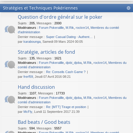
Stratégies et Techniques Pokériennes
Question d'ordre général sur le poker
Sujets
:
205
,
Messages
:
2000
Modérateurs :
Forum Pokeralille
,
M.Rik
,
rocknr14
,
Membres du comité
d'administration
Dernier message :
Super Сasual Dating - Authent…
par
karabounga
, Samedi 09 Mars 2024 00:05
Stratégie, articles de fond
Sujets
:
135
,
Messages
:
1621
Modérateurs :
Forum Pokeralille
,
djobi_djoba
,
M.Rik
,
rocknr14
,
Membres du
comité d'administration
Dernier message :
Re: Conseils Cash Game ?
par
frerf59
, Jeudi 07 Avril 2016 08:21
Hand discussion
Sujets
:
1107
,
Messages
:
17733
Modérateurs :
Forum Pokeralille
,
djobi_djoba
,
M.Rik
,
rocknr14
,
Membres du
comité d'administration
Dernier message :
Re: [MTT] Tirage et position
par
McFly
, Lundi 11 Septembre 2017 21:39
Bad beats / Good beats
Sujets
:
594
,
Messages
:
5557
Modérateurs :
Forum Pokeralille
,
M.Rik
,
rocknr14
,
Membres du comité