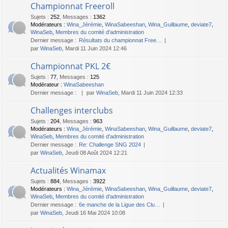
Championnat Freeroll
Sujets
:
252
,
Messages
:
1362
Modérateurs :
Wina_Jérémie
,
WinaSabeeshan
,
Wina_Guillaume
,
deviate7
,
WinaSeb
,
Membres du comité d'administration
Dernier message :
Résultats du championnat Free…
par
WinaSeb
, Mardi 11 Juin 2024 12:46
Championnat PKL 2€
Sujets
:
77
,
Messages
:
125
Modérateur :
WinaSabeeshan
Dernier message :
par
WinaSeb
, Mardi 11 Juin 2024 12:33
Challenges interclubs
Sujets
:
204
,
Messages
:
963
Modérateurs :
Wina_Jérémie
,
WinaSabeeshan
,
Wina_Guillaume
,
deviate7
,
WinaSeb
,
Membres du comité d'administration
Dernier message :
Re: Challenge SNG 2024
par
WinaSeb
, Jeudi 08 Août 2024 12:21
Actualités Winamax
Sujets
:
884
,
Messages
:
3922
Modérateurs :
Wina_Jérémie
,
WinaSabeeshan
,
Wina_Guillaume
,
deviate7
,
WinaSeb
,
Membres du comité d'administration
Dernier message :
6e manche de la Ligue des Clu…
par
WinaSeb
, Jeudi 16 Mai 2024 10:08