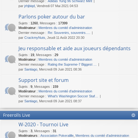
Dernier message :
Adidas Yung 96 Schwarz Mint
par
jrhjbiqd
, Vendredi 07 Mai 2021 04:53
Parlons poker autour du bar
Sujets
:
1260
,
Messages
:
17399
Modérateur :
Membres du comité d'administration
Dernier message :
Re: Souvenirs, souvenirs.....
par
CrackmyNuts
, Jeudi 11 Août 2022 20:30
Jeu responsable et aide aux joueurs dépendants
Sujets
:
19
,
Messages
:
29
Modérateur :
Membres du comité d'administration
Dernier message :
Rating the Supreme-7 Biggest …
par
Santiago
, Mercredi 09 Juin 2021 08:36
Support site et forum
Sujets
:
9
,
Messages
:
159
Modérateur :
Membres du comité d'administration
Dernier message :
What's Washington Soccer Staf…
par
Santiago
, Mercredi 09 Juin 2021 08:37
Freerolls Live
W-2020 - Tournoi Live
Sujets
:
3
,
Messages
:
31
Modérateurs :
Association Pokeralille
,
Membres du comité d'administration