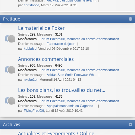
Dernier message :
Re: PKL c'est plus comme avan…
par
christophe
, Mardi 17 Mai 2022 01:31
Pratique
Le matériel de Poker
Sujets
:
299
,
Messages
:
3131
Modérateurs :
Forum Pokeralille
,
Membres du comité d'administration
Dernier message :
Fabrication de jeton
par
kdbbdsd
, Vendredi 08 Décembre 2017 19:10
Annonces commerciales
Sujets
:
968
,
Messages
:
6496
Modérateurs :
Forum Pokeralille
,
Membres du comité d'administration
Dernier message :
Adidas Stan Smith Footwear Wh…
par
nxgbe1or
, Mercredi 14 Avril 2021 04:13
Les bons plans, les trouvailles du net...
Sujets
:
109
,
Messages
:
4176
Modérateurs :
Forum Pokeralille
,
Membres du comité d'administration
Dernier message :
App paiement amis ou Cagnotte…
par
FlyingFredG9
, Lundi 12 Août 2019 10:41
Archives
Actualités et Evenements / Online