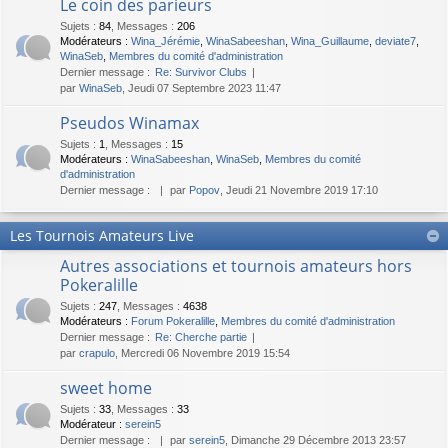
Le coin des parieurs
Sujets
:
84
,
Messages
:
206
Modérateurs :
Wina_Jérémie
,
WinaSabeeshan
,
Wina_Guillaume
,
deviate7
,
WinaSeb
,
Membres du comité d'administration
Dernier message :
Re: Survivor Clubs
par
WinaSeb
, Jeudi 07 Septembre 2023 11:47
Pseudos Winamax
Sujets
:
1
,
Messages
:
15
Modérateurs :
WinaSabeeshan
,
WinaSeb
,
Membres du comité
d'administration
Dernier message :
par
Popov
, Jeudi 21 Novembre 2019 17:10
Les Tournois Amateurs Live
Autres associations et tournois amateurs hors
Pokeralille
Sujets
:
247
,
Messages
:
4638
Modérateurs :
Forum Pokeralille
,
Membres du comité d'administration
Dernier message :
Re: Cherche partie
par
crapulo
, Mercredi 06 Novembre 2019 15:54
sweet home
Sujets
:
33
,
Messages
:
33
Modérateur :
serein5
Dernier message :
par
serein5
, Dimanche 29 Décembre 2013 23:57