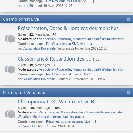
Dernier message :
Re: Résultats du Freeroll N°2…
par
frerf59
, Lundi 19 Mars 2018 12:46
Championnat Live
Présentation, Dates & Horaires des manches
Sujets
:
22
,
Messages
:
74
Modérateurs :
Association Pokeralille
,
Membres du comité d'administration
Dernier message :
Re: Championnat SNG live - ma…
par
Association Pokeralille
, Vendredi 22 Novembre 2019 12:28
Classement & Répartition des points
Sujets
:
18
,
Messages
:
38
Modérateurs :
Association Pokeralille
,
Membres du comité d'administration
Dernier message :
Re: Championnat Live 2019 - C…
par
Association Pokeralille
, Samedi 23 Novembre 2019 19:32
Partenariat Winamax
Championnat PKL Winamax Live B
Sujets
:
288
,
Messages
:
1830
Modérateurs :
Wina_Jérémie
,
WinaSabeeshan
,
Wina_Guillaume
,
deviate7
,
WinaSeb
,
Membres du comité d'administration
Dernier message :
Résultats du championnat Live…
par
WinaSeb
, Mardi 18 Juin 2024 10:34