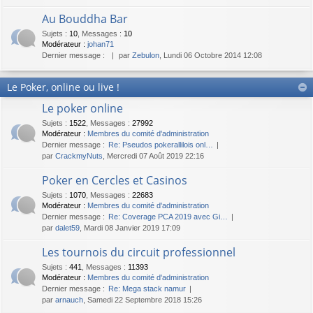
Au Bouddha Bar
Sujets
:
10
,
Messages
:
10
Modérateur :
johan71
Dernier message :
par
Zebulon
, Lundi 06 Octobre 2014 12:08
Le Poker, online ou live !
Le poker online
Sujets
:
1522
,
Messages
:
27992
Modérateur :
Membres du comité d'administration
Dernier message :
Re: Pseudos pokerallilois onl…
par
CrackmyNuts
, Mercredi 07 Août 2019 22:16
Poker en Cercles et Casinos
Sujets
:
1070
,
Messages
:
22683
Modérateur :
Membres du comité d'administration
Dernier message :
Re: Coverage PCA 2019 avec Gi…
par
dalet59
, Mardi 08 Janvier 2019 17:09
Les tournois du circuit professionnel
Sujets
:
441
,
Messages
:
11393
Modérateur :
Membres du comité d'administration
Dernier message :
Re: Mega stack namur
par
arnauch
, Samedi 22 Septembre 2018 15:26