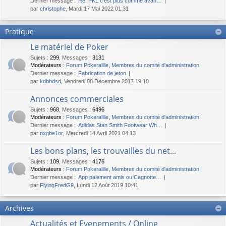
Dernier message :
Re: PKL c'est plus comme avan…
par
christophe
, Mardi 17 Mai 2022 01:31
Pratique
Le matériel de Poker
Sujets
:
299
,
Messages
:
3131
Modérateurs :
Forum Pokeralille
,
Membres du comité d'administration
Dernier message :
Fabrication de jeton
par
kdbbdsd
, Vendredi 08 Décembre 2017 19:10
Annonces commerciales
Sujets
:
968
,
Messages
:
6496
Modérateurs :
Forum Pokeralille
,
Membres du comité d'administration
Dernier message :
Adidas Stan Smith Footwear Wh…
par
nxgbe1or
, Mercredi 14 Avril 2021 04:13
Les bons plans, les trouvailles du net...
Sujets
:
109
,
Messages
:
4176
Modérateurs :
Forum Pokeralille
,
Membres du comité d'administration
Dernier message :
App paiement amis ou Cagnotte…
par
FlyingFredG9
, Lundi 12 Août 2019 10:41
Archives
Actualités et Evenements / Online