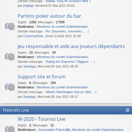
Dernier message :
Adidas Yung 96 Schwarz Mint
par
jrhjbiqd
, Vendredi 07 Mai 2021 04:53
Parlons poker autour du bar
Sujets
:
1260
,
Messages
:
17399
Modérateur :
Membres du comité d'administration
Dernier message :
Re: Souvenirs, souvenirs.....
par
CrackmyNuts
, Jeudi 11 Août 2022 20:30
Jeu responsable et aide aux joueurs dépendants
Sujets
:
19
,
Messages
:
29
Modérateur :
Membres du comité d'administration
Dernier message :
Rating the Supreme-7 Biggest …
par
Santiago
, Mercredi 09 Juin 2021 08:36
Support site et forum
Sujets
:
9
,
Messages
:
159
Modérateur :
Membres du comité d'administration
Dernier message :
What's Washington Soccer Staf…
par
Santiago
, Mercredi 09 Juin 2021 08:37
Freerolls Live
W-2020 - Tournoi Live
Sujets
:
3
,
Messages
:
31
Modérateurs :
Association Pokeralille
,
Membres du comité d'administration