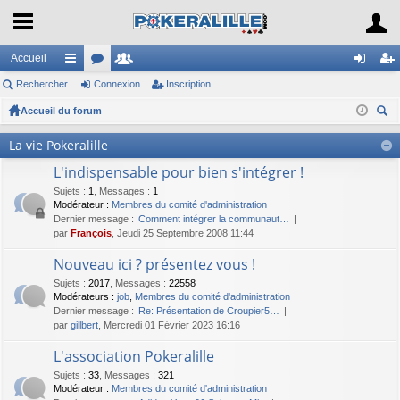
Accueil
Rechercher
ac
or
Connexion
e
Inscription
on
ns
Accueil du forum
co
u
m
ne
cri
ec
ur
m
br
xi
pti
La vie Pokeralille
her
ci
s
es
on
on
L'indispensable pour bien s'intégrer !
ch
er
Sujets
s
:
1
,
Messages
:
1
Modérateur :
Membres du comité d'administration
Dernier message :
Comment intégrer la communaut…
par
François
, Jeudi 25 Septembre 2008 11:44
Nouveau ici ? présentez vous !
Sujets
:
2017
,
Messages
:
22558
Modérateurs :
job
,
Membres du comité d'administration
Dernier message :
Re: Présentation de Croupier5…
par
gillbert
, Mercredi 01 Février 2023 16:16
L'association Pokeralille
Sujets
:
33
,
Messages
:
321
Modérateur :
Membres du comité d'administration