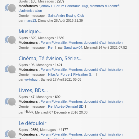
Sujets
:
105
,
Messages
:
2289
Modérateurs :
johan71
,
Forum Pokeralille
,
luigi
,
Membres du comité
d'administration
Dernier message :
Saint Andre Boxing Club
par
mars13
, Dimanche 28 Août 2016 21:39
Musique...
Sujets
:
329
,
Messages
:
1680
Modérateurs :
Forum Pokeralille
,
Membres du comité d'administration
Dernier message :
Re:
par
Sandraux04
, Mercredi 14 Avril 2021 07:52
Cinéma, Télévision, Séries...
Sujets
:
96
,
Messages
:
1421
Modérateurs :
Forum Pokeralille
,
Membres du comité d'administration
Dernier message :
Nike Air Force 1 Flyleather S…
par
wvlwhuyr
, Samedi 17 Avril 2021 05:05
Livres, BDs...
Sujets
:
47
,
Messages
:
602
Modérateurs :
Forum Pokeralille
,
Membres du comité d'administration
Dernier message :
Re: [Après-Demain] BD
Hibbs
par
, Mercredi 07 Décembre 2016 20:36
Le défouloir
Sujets
:
2559
,
Messages
:
44177
Modérateurs :
Forum Pokeralille
,
Membres du comité d'administration