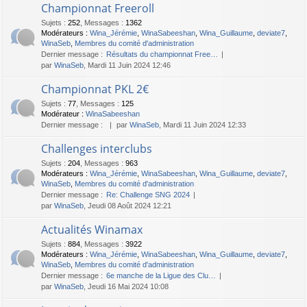
Championnat Freeroll
Sujets
:
252
,
Messages
:
1362
Modérateurs :
Wina_Jérémie
,
WinaSabeeshan
,
Wina_Guillaume
,
deviate7
,
WinaSeb
,
Membres du comité d'administration
Dernier message :
Résultats du championnat Free…
par
WinaSeb
, Mardi 11 Juin 2024 12:46
Championnat PKL 2€
Sujets
:
77
,
Messages
:
125
Modérateur :
WinaSabeeshan
Dernier message :
par
WinaSeb
, Mardi 11 Juin 2024 12:33
Challenges interclubs
Sujets
:
204
,
Messages
:
963
Modérateurs :
Wina_Jérémie
,
WinaSabeeshan
,
Wina_Guillaume
,
deviate7
,
WinaSeb
,
Membres du comité d'administration
Dernier message :
Re: Challenge SNG 2024
par
WinaSeb
, Jeudi 08 Août 2024 12:21
Actualités Winamax
Sujets
:
884
,
Messages
:
3922
Modérateurs :
Wina_Jérémie
,
WinaSabeeshan
,
Wina_Guillaume
,
deviate7
,
WinaSeb
,
Membres du comité d'administration
Dernier message :
6e manche de la Ligue des Clu…
par
WinaSeb
, Jeudi 16 Mai 2024 10:08