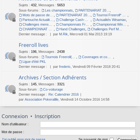
Sujets
:
432
,
Messages
:
5653
Sous-forums :
Les championnats
,
PARTENARIAT 2012
,
Mots de passe des championnats
,
PARTENARIAT 2011 - PARTOUCHE.FR
,
Tournoi Freeroll* Online
,
Partouche Actualités et Evenements / Live
,
Challenge Cash-Game 2010
,
Actualités Winamax
,
Challenges mensuels MTT Winamax
,
Championnats Freeroll Winamax
,
Championnat Winamax 2009 : POKERALILLE à Végas
,
CHAMPIONNAT Winamax - Pokeràlille à DUBLIN
,
Hand Challenges
,
Challenges Perf Max Winamax
Dernier message :
par
M.Rik
, Mercredi 01 Mai 2013 19:19
Freeroll lives
Sujets
:
196
,
Messages
:
2438
Sous-forums :
Tournois Freeroll(*) Live organisés par l'association
,
Coverages et compte-rendus des Freerolls
,
Ligue d'été PKL
Dernier message :
par
frederic
, Vendredi 09 Février 2018 20:41
Archives / Section Adhérents
Sujets
:
145
,
Messages
:
3321
Sous-forum :
Co-voiturage
Dernier message :
Re: Calendrier 2016
par
Association Pokeralille
, Vendredi 14 Octobre 2016 14:58
Connexion
•
Inscription
Nom d’utilisateur :
Mot de passe :
J’ai oublié mon mot de passe
Se souvenir de moi