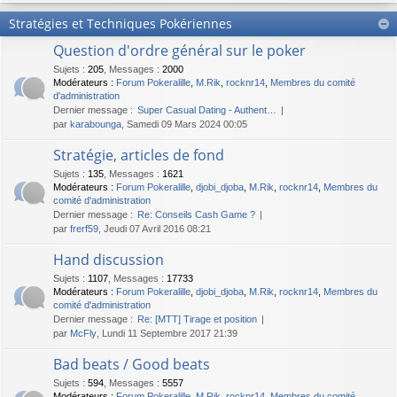
Stratégies et Techniques Pokériennes
Question d'ordre général sur le poker
Sujets
:
205
,
Messages
:
2000
Modérateurs :
Forum Pokeralille
,
M.Rik
,
rocknr14
,
Membres du comité
d'administration
Dernier message :
Super Сasual Dating - Authent…
par
karabounga
, Samedi 09 Mars 2024 00:05
Stratégie, articles de fond
Sujets
:
135
,
Messages
:
1621
Modérateurs :
Forum Pokeralille
,
djobi_djoba
,
M.Rik
,
rocknr14
,
Membres du
comité d'administration
Dernier message :
Re: Conseils Cash Game ?
par
frerf59
, Jeudi 07 Avril 2016 08:21
Hand discussion
Sujets
:
1107
,
Messages
:
17733
Modérateurs :
Forum Pokeralille
,
djobi_djoba
,
M.Rik
,
rocknr14
,
Membres du
comité d'administration
Dernier message :
Re: [MTT] Tirage et position
par
McFly
, Lundi 11 Septembre 2017 21:39
Bad beats / Good beats
Sujets
:
594
,
Messages
:
5557
Modérateurs :
Forum Pokeralille
,
M.Rik
,
rocknr14
,
Membres du comité