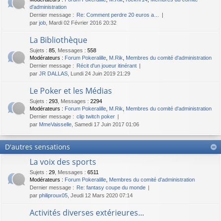
d'administration
Dernier message :
Re: Comment perdre 20 euros a…
par
job
, Mardi 02 Février 2016 20:32
La Bibliothèque
Sujets
:
85
,
Messages
:
558
Modérateurs :
Forum Pokeralille
,
M.Rik
,
Membres du comité d'administration
Dernier message :
Récit d'un joueur itinérant
par
JR DALLAS
, Lundi 24 Juin 2019 21:29
Le Poker et les Médias
Sujets
:
293
,
Messages
:
2294
Modérateurs :
Forum Pokeralille
,
M.Rik
,
Membres du comité d'administration
Dernier message :
clip twitch poker
par
MmeVaisselle
, Samedi 17 Juin 2017 01:06
D'autres sensations
La voix des sports
Sujets
:
29
,
Messages
:
6511
Modérateurs :
Forum Pokeralille
,
Membres du comité d'administration
Dernier message :
Re: fantasy coupe du monde
par
philiproux05
, Jeudi 12 Mars 2020 07:14
Activités diverses extérieures...