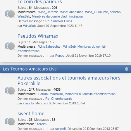
Le coin des parieurs
Sujets
:
84
,
Messages
:
206
Modérateurs :
Wina_Jérémie
,
WinaSabeeshan
,
Wina_Guillaume
,
deviate7
,
WinaSeb
,
Membres du comité d'administration
Dernier message :
Re: Survivor Clubs
par
WinaSeb
, Jeudi 07 Septembre 2023 11:47
Pseudos Winamax
Sujets
:
1
,
Messages
:
15
Modérateurs :
WinaSabeeshan
,
WinaSeb
,
Membres du comité
d'administration
Dernier message :
par
Popov
, Jeudi 21 Novembre 2019 17:10
Les Tournois Amateurs Live
Autres associations et tournois amateurs hors
Pokeralille
Sujets
:
247
,
Messages
:
4638
Modérateurs :
Forum Pokeralille
,
Membres du comité d'administration
Dernier message :
Re: Cherche partie
par
crapulo
, Mercredi 06 Novembre 2019 15:54
sweet home
Sujets
:
33
,
Messages
:
33
Modérateur :
serein5
Dernier message :
par
serein5
, Dimanche 29 Décembre 2013 23:57