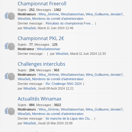
Championnat Freeroll
Sujets
:
252
,
Messages
:
1362
Modérateurs :
Wina_Jérémie
,
WinaSabeeshan
,
Wina_Guillaume
,
deviate7
,
WinaSeb
,
Membres du comité d'administration
Dernier message :
Résultats du championnat Free…
par
WinaSeb
, Mardi 11 Juin 2024 12:46
Championnat PKL 2€
Sujets
:
77
,
Messages
:
125
Modérateur :
WinaSabeeshan
Dernier message :
par
WinaSeb
, Mardi 11 Juin 2024 12:33
Challenges interclubs
Sujets
:
204
,
Messages
:
963
Modérateurs :
Wina_Jérémie
,
WinaSabeeshan
,
Wina_Guillaume
,
deviate7
,
WinaSeb
,
Membres du comité d'administration
Dernier message :
Re: Challenge SNG 2024
par
WinaSeb
, Jeudi 08 Août 2024 12:21
Actualités Winamax
Sujets
:
884
,
Messages
:
3922
Modérateurs :
Wina_Jérémie
,
WinaSabeeshan
,
Wina_Guillaume
,
deviate7
,
WinaSeb
,
Membres du comité d'administration
Dernier message :
6e manche de la Ligue des Clu…
par
WinaSeb
, Jeudi 16 Mai 2024 10:08