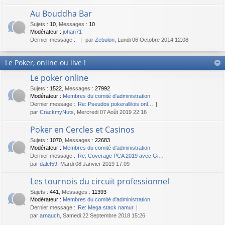
Au Bouddha Bar
Sujets
:
10
,
Messages
:
10
Modérateur :
johan71
Dernier message :
par
Zebulon
, Lundi 06 Octobre 2014 12:08
Le Poker, online ou live !
Le poker online
Sujets
:
1522
,
Messages
:
27992
Modérateur :
Membres du comité d'administration
Dernier message :
Re: Pseudos pokerallilois onl…
par
CrackmyNuts
, Mercredi 07 Août 2019 22:16
Poker en Cercles et Casinos
Sujets
:
1070
,
Messages
:
22683
Modérateur :
Membres du comité d'administration
Dernier message :
Re: Coverage PCA 2019 avec Gi…
par
dalet59
, Mardi 08 Janvier 2019 17:09
Les tournois du circuit professionnel
Sujets
:
441
,
Messages
:
11393
Modérateur :
Membres du comité d'administration
Dernier message :
Re: Mega stack namur
par
arnauch
, Samedi 22 Septembre 2018 15:26