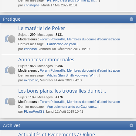
Dernier message :
Re: PKL c'est plus comme avan…
par
christophe
, Mardi 17 Mai 2022 01:31
Pratique
Le matériel de Poker
Sujets
:
299
,
Messages
:
3131
Modérateurs :
Forum Pokeralille
,
Membres du comité d'administration
Dernier message :
Fabrication de jeton
par
kdbbdsd
, Vendredi 08 Décembre 2017 19:10
Annonces commerciales
Sujets
:
968
,
Messages
:
6496
Modérateurs :
Forum Pokeralille
,
Membres du comité d'administration
Dernier message :
Adidas Stan Smith Footwear Wh…
par
nxgbe1or
, Mercredi 14 Avril 2021 04:13
Les bons plans, les trouvailles du net...
Sujets
:
109
,
Messages
:
4176
Modérateurs :
Forum Pokeralille
,
Membres du comité d'administration
Dernier message :
App paiement amis ou Cagnotte…
par
FlyingFredG9
, Lundi 12 Août 2019 10:41
Archives
Actualités et Evenements / Online