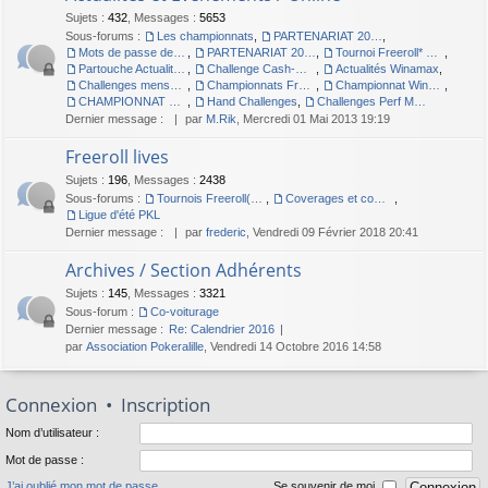
Sujets
:
432
,
Messages
:
5653
Sous-forums :
Les championnats
,
PARTENARIAT 2012
,
Mots de passe des championnats
,
PARTENARIAT 2011 - PARTOUCHE.FR
,
Tournoi Freeroll* Online
,
Partouche Actualités et Evenements / Live
,
Challenge Cash-Game 2010
,
Actualités Winamax
,
Challenges mensuels MTT Winamax
,
Championnats Freeroll Winamax
,
Championnat Winamax 2009 : POKERALILLE à Végas
,
CHAMPIONNAT Winamax - Pokeràlille à DUBLIN
,
Hand Challenges
,
Challenges Perf Max Winamax
Dernier message :
par
M.Rik
, Mercredi 01 Mai 2013 19:19
Freeroll lives
Sujets
:
196
,
Messages
:
2438
Sous-forums :
Tournois Freeroll(*) Live organisés par l'association
,
Coverages et compte-rendus des Freerolls
,
Ligue d'été PKL
Dernier message :
par
frederic
, Vendredi 09 Février 2018 20:41
Archives / Section Adhérents
Sujets
:
145
,
Messages
:
3321
Sous-forum :
Co-voiturage
Dernier message :
Re: Calendrier 2016
par
Association Pokeralille
, Vendredi 14 Octobre 2016 14:58
Connexion
•
Inscription
Nom d’utilisateur :
Mot de passe :
J’ai oublié mon mot de passe
Se souvenir de moi