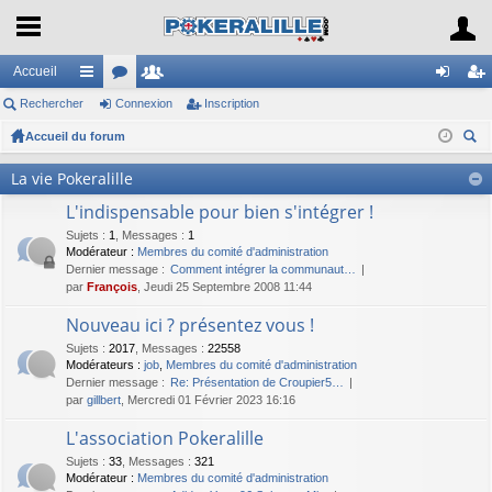
Accueil
Rechercher
ac
or
Connexion
e
Inscription
on
ns
Accueil du forum
co
u
m
ne
cri
ec
ur
m
br
xi
pti
La vie Pokeralille
her
ci
s
es
on
on
L'indispensable pour bien s'intégrer !
ch
er
Sujets
s
:
1
,
Messages
:
1
Modérateur :
Membres du comité d'administration
Dernier message :
Comment intégrer la communaut…
par
François
, Jeudi 25 Septembre 2008 11:44
Nouveau ici ? présentez vous !
Sujets
:
2017
,
Messages
:
22558
Modérateurs :
job
,
Membres du comité d'administration
Dernier message :
Re: Présentation de Croupier5…
par
gillbert
, Mercredi 01 Février 2023 16:16
L'association Pokeralille
Sujets
:
33
,
Messages
:
321
Modérateur :
Membres du comité d'administration