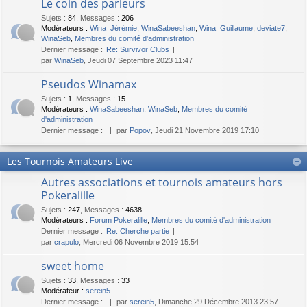
Le coin des parieurs
Sujets
:
84
,
Messages
:
206
Modérateurs :
Wina_Jérémie
,
WinaSabeeshan
,
Wina_Guillaume
,
deviate7
,
WinaSeb
,
Membres du comité d'administration
Dernier message :
Re: Survivor Clubs
par
WinaSeb
, Jeudi 07 Septembre 2023 11:47
Pseudos Winamax
Sujets
:
1
,
Messages
:
15
Modérateurs :
WinaSabeeshan
,
WinaSeb
,
Membres du comité
d'administration
Dernier message :
par
Popov
, Jeudi 21 Novembre 2019 17:10
Les Tournois Amateurs Live
Autres associations et tournois amateurs hors
Pokeralille
Sujets
:
247
,
Messages
:
4638
Modérateurs :
Forum Pokeralille
,
Membres du comité d'administration
Dernier message :
Re: Cherche partie
par
crapulo
, Mercredi 06 Novembre 2019 15:54
sweet home
Sujets
:
33
,
Messages
:
33
Modérateur :
serein5
Dernier message :
par
serein5
, Dimanche 29 Décembre 2013 23:57