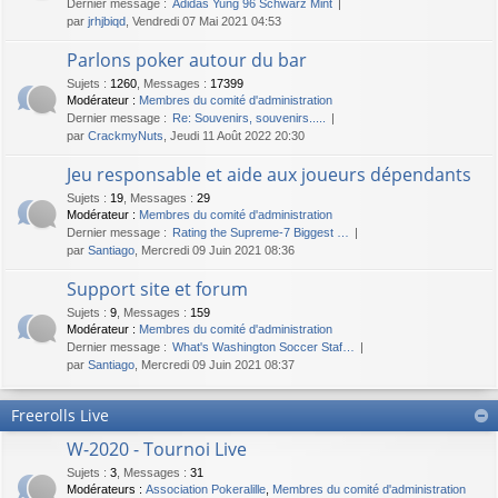
Dernier message :
Adidas Yung 96 Schwarz Mint
par
jrhjbiqd
, Vendredi 07 Mai 2021 04:53
Parlons poker autour du bar
Sujets
:
1260
,
Messages
:
17399
Modérateur :
Membres du comité d'administration
Dernier message :
Re: Souvenirs, souvenirs.....
par
CrackmyNuts
, Jeudi 11 Août 2022 20:30
Jeu responsable et aide aux joueurs dépendants
Sujets
:
19
,
Messages
:
29
Modérateur :
Membres du comité d'administration
Dernier message :
Rating the Supreme-7 Biggest …
par
Santiago
, Mercredi 09 Juin 2021 08:36
Support site et forum
Sujets
:
9
,
Messages
:
159
Modérateur :
Membres du comité d'administration
Dernier message :
What's Washington Soccer Staf…
par
Santiago
, Mercredi 09 Juin 2021 08:37
Freerolls Live
W-2020 - Tournoi Live
Sujets
:
3
,
Messages
:
31
Modérateurs :
Association Pokeralille
,
Membres du comité d'administration