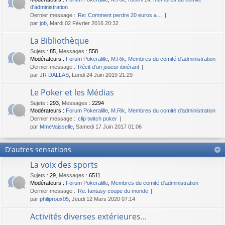
d'administration
Dernier message :
Re: Comment perdre 20 euros a…
par
job
, Mardi 02 Février 2016 20:32
La Bibliothèque
Sujets
:
85
,
Messages
:
558
Modérateurs :
Forum Pokeralille
,
M.Rik
,
Membres du comité d'administration
Dernier message :
Récit d'un joueur itinérant
par
JR DALLAS
, Lundi 24 Juin 2019 21:29
Le Poker et les Médias
Sujets
:
293
,
Messages
:
2294
Modérateurs :
Forum Pokeralille
,
M.Rik
,
Membres du comité d'administration
Dernier message :
clip twitch poker
par
MmeVaisselle
, Samedi 17 Juin 2017 01:06
D'autres sensations
La voix des sports
Sujets
:
29
,
Messages
:
6511
Modérateurs :
Forum Pokeralille
,
Membres du comité d'administration
Dernier message :
Re: fantasy coupe du monde
par
philiproux05
, Jeudi 12 Mars 2020 07:14
Activités diverses extérieures...