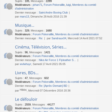
Sujets
:
105
,
Messages
:
2289
Modérateurs :
johan71
,
Forum Pokeralille
,
luigi
,
Membres du comité
d'administration
Dernier message :
Saint Andre Boxing Club
par
mars13
, Dimanche 28 Août 2016 21:39
Musique...
Sujets
:
329
,
Messages
:
1680
Modérateurs :
Forum Pokeralille
,
Membres du comité d'administration
Dernier message :
Re:
par
Sandraux04
, Mercredi 14 Avril 2021 07:52
Cinéma, Télévision, Séries...
Sujets
:
96
,
Messages
:
1421
Modérateurs :
Forum Pokeralille
,
Membres du comité d'administration
Dernier message :
Nike Air Force 1 Flyleather S…
par
wvlwhuyr
, Samedi 17 Avril 2021 05:05
Livres, BDs...
Sujets
:
47
,
Messages
:
602
Modérateurs :
Forum Pokeralille
,
Membres du comité d'administration
Dernier message :
Re: [Après-Demain] BD
Hibbs
par
, Mercredi 07 Décembre 2016 20:36
Le défouloir
Sujets
:
2559
,
Messages
:
44177
Modérateurs :
Forum Pokeralille
,
Membres du comité d'administration