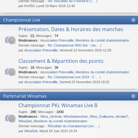
Dernier message :
Re: Résultats du Freeroll N°2…
par
frerf59
, Lundi 19 Mars 2018 12:46
Championnat Live
Présentation, Dates & Horaires des manches
Sujets
:
22
,
Messages
:
74
Modérateurs :
Association Pokeralille
,
Membres du comité d'administration
Dernier message :
Re: Championnat SNG live - ma…
par
Association Pokeralille
, Vendredi 22 Novembre 2019 12:28
Classement & Répartition des points
Sujets
:
18
,
Messages
:
38
Modérateurs :
Association Pokeralille
,
Membres du comité d'administration
Dernier message :
Re: Championnat Live 2019 - C…
par
Association Pokeralille
, Samedi 23 Novembre 2019 19:32
Partenariat Winamax
Championnat PKL Winamax Live B
Sujets
:
288
,
Messages
:
1830
Modérateurs :
Wina_Jérémie
,
WinaSabeeshan
,
Wina_Guillaume
,
deviate7
,
WinaSeb
,
Membres du comité d'administration
Dernier message :
Résultats du championnat Live…
par
WinaSeb
, Mardi 18 Juin 2024 10:34