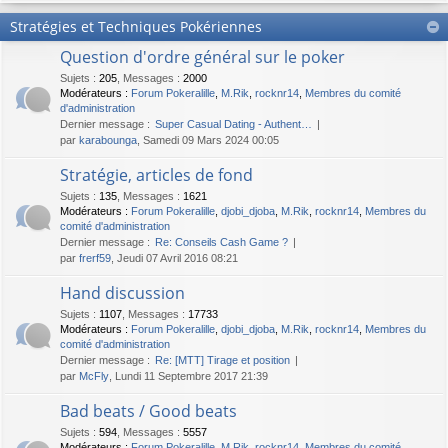
Stratégies et Techniques Pokériennes
Question d'ordre général sur le poker
Sujets
:
205
,
Messages
:
2000
Modérateurs :
Forum Pokeralille
,
M.Rik
,
rocknr14
,
Membres du comité
d'administration
Dernier message :
Super Сasual Dating - Authent…
par
karabounga
, Samedi 09 Mars 2024 00:05
Stratégie, articles de fond
Sujets
:
135
,
Messages
:
1621
Modérateurs :
Forum Pokeralille
,
djobi_djoba
,
M.Rik
,
rocknr14
,
Membres du
comité d'administration
Dernier message :
Re: Conseils Cash Game ?
par
frerf59
, Jeudi 07 Avril 2016 08:21
Hand discussion
Sujets
:
1107
,
Messages
:
17733
Modérateurs :
Forum Pokeralille
,
djobi_djoba
,
M.Rik
,
rocknr14
,
Membres du
comité d'administration
Dernier message :
Re: [MTT] Tirage et position
par
McFly
, Lundi 11 Septembre 2017 21:39
Bad beats / Good beats
Sujets
:
594
,
Messages
:
5557
Modérateurs :
Forum Pokeralille
,
M.Rik
,
rocknr14
,
Membres du comité