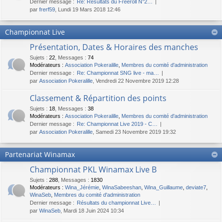
Dernier message :
Re: Résultats du Freeroll N°2…
par
frerf59
, Lundi 19 Mars 2018 12:46
Championnat Live
Présentation, Dates & Horaires des manches
Sujets
:
22
,
Messages
:
74
Modérateurs :
Association Pokeralille
,
Membres du comité d'administration
Dernier message :
Re: Championnat SNG live - ma…
par
Association Pokeralille
, Vendredi 22 Novembre 2019 12:28
Classement & Répartition des points
Sujets
:
18
,
Messages
:
38
Modérateurs :
Association Pokeralille
,
Membres du comité d'administration
Dernier message :
Re: Championnat Live 2019 - C…
par
Association Pokeralille
, Samedi 23 Novembre 2019 19:32
Partenariat Winamax
Championnat PKL Winamax Live B
Sujets
:
288
,
Messages
:
1830
Modérateurs :
Wina_Jérémie
,
WinaSabeeshan
,
Wina_Guillaume
,
deviate7
,
WinaSeb
,
Membres du comité d'administration
Dernier message :
Résultats du championnat Live…
par
WinaSeb
, Mardi 18 Juin 2024 10:34