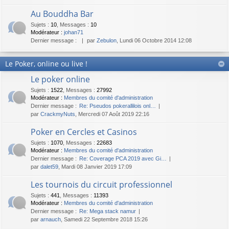
Au Bouddha Bar
Sujets
:
10
,
Messages
:
10
Modérateur :
johan71
Dernier message :
par
Zebulon
, Lundi 06 Octobre 2014 12:08
Le Poker, online ou live !
Le poker online
Sujets
:
1522
,
Messages
:
27992
Modérateur :
Membres du comité d'administration
Dernier message :
Re: Pseudos pokerallilois onl…
par
CrackmyNuts
, Mercredi 07 Août 2019 22:16
Poker en Cercles et Casinos
Sujets
:
1070
,
Messages
:
22683
Modérateur :
Membres du comité d'administration
Dernier message :
Re: Coverage PCA 2019 avec Gi…
par
dalet59
, Mardi 08 Janvier 2019 17:09
Les tournois du circuit professionnel
Sujets
:
441
,
Messages
:
11393
Modérateur :
Membres du comité d'administration
Dernier message :
Re: Mega stack namur
par
arnauch
, Samedi 22 Septembre 2018 15:26