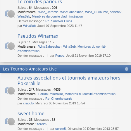
Le coin des parieurs
Sujets
:
84
,
Messages
:
206
Modérateurs :
Wina_Jérémie
,
WinaSabeeshan
,
Wina_Guillaume
,
deviate7
,
WinaSeb
,
Membres du comité d'administration
Dernier message :
Re: Survivor Clubs
par
WinaSeb
, Jeudi 07 Septembre 2023 11:47
Pseudos Winamax
Sujets
:
1
,
Messages
:
15
Modérateurs :
WinaSabeeshan
,
WinaSeb
,
Membres du comité
d'administration
Dernier message :
par
Popov
, Jeudi 21 Novembre 2019 17:10
Les Tournois Amateurs Live
Autres associations et tournois amateurs hors
Pokeralille
Sujets
:
247
,
Messages
:
4638
Modérateurs :
Forum Pokeralille
,
Membres du comité d'administration
Dernier message :
Re: Cherche partie
par
crapulo
, Mercredi 06 Novembre 2019 15:54
sweet home
Sujets
:
33
,
Messages
:
33
Modérateur :
serein5
Dernier message :
par
serein5
, Dimanche 29 Décembre 2013 23:57