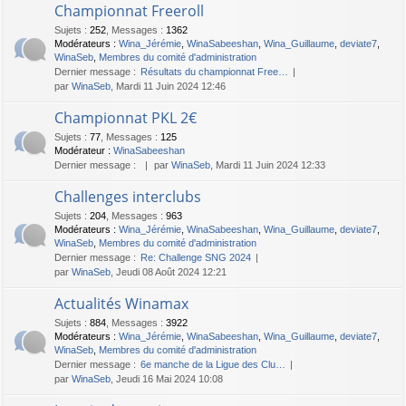
Championnat Freeroll
Sujets
:
252
,
Messages
:
1362
Modérateurs :
Wina_Jérémie
,
WinaSabeeshan
,
Wina_Guillaume
,
deviate7
,
WinaSeb
,
Membres du comité d'administration
Dernier message :
Résultats du championnat Free…
par
WinaSeb
, Mardi 11 Juin 2024 12:46
Championnat PKL 2€
Sujets
:
77
,
Messages
:
125
Modérateur :
WinaSabeeshan
Dernier message :
par
WinaSeb
, Mardi 11 Juin 2024 12:33
Challenges interclubs
Sujets
:
204
,
Messages
:
963
Modérateurs :
Wina_Jérémie
,
WinaSabeeshan
,
Wina_Guillaume
,
deviate7
,
WinaSeb
,
Membres du comité d'administration
Dernier message :
Re: Challenge SNG 2024
par
WinaSeb
, Jeudi 08 Août 2024 12:21
Actualités Winamax
Sujets
:
884
,
Messages
:
3922
Modérateurs :
Wina_Jérémie
,
WinaSabeeshan
,
Wina_Guillaume
,
deviate7
,
WinaSeb
,
Membres du comité d'administration
Dernier message :
6e manche de la Ligue des Clu…
par
WinaSeb
, Jeudi 16 Mai 2024 10:08