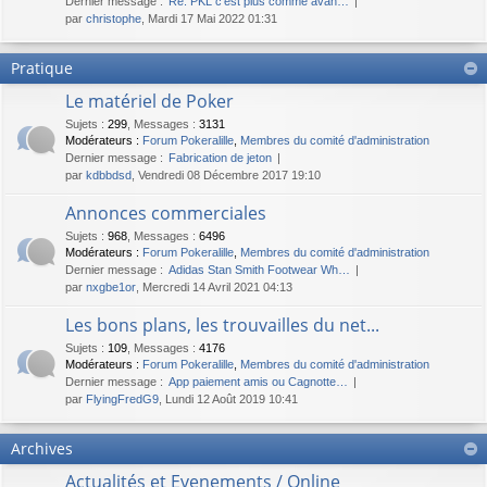
Dernier message :
Re: PKL c'est plus comme avan…
par
christophe
, Mardi 17 Mai 2022 01:31
Pratique
Le matériel de Poker
Sujets
:
299
,
Messages
:
3131
Modérateurs :
Forum Pokeralille
,
Membres du comité d'administration
Dernier message :
Fabrication de jeton
par
kdbbdsd
, Vendredi 08 Décembre 2017 19:10
Annonces commerciales
Sujets
:
968
,
Messages
:
6496
Modérateurs :
Forum Pokeralille
,
Membres du comité d'administration
Dernier message :
Adidas Stan Smith Footwear Wh…
par
nxgbe1or
, Mercredi 14 Avril 2021 04:13
Les bons plans, les trouvailles du net...
Sujets
:
109
,
Messages
:
4176
Modérateurs :
Forum Pokeralille
,
Membres du comité d'administration
Dernier message :
App paiement amis ou Cagnotte…
par
FlyingFredG9
, Lundi 12 Août 2019 10:41
Archives
Actualités et Evenements / Online