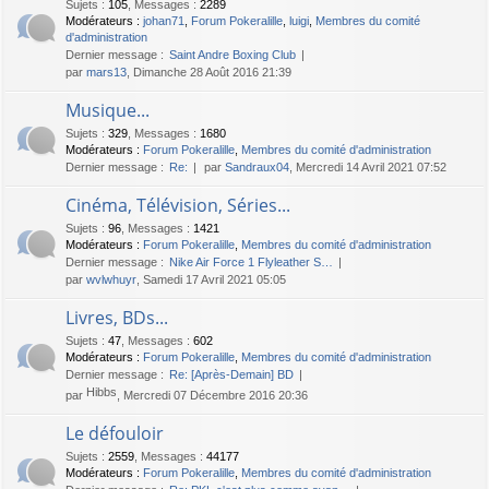
Sujets
:
105
,
Messages
:
2289
Modérateurs :
johan71
,
Forum Pokeralille
,
luigi
,
Membres du comité
d'administration
Dernier message :
Saint Andre Boxing Club
par
mars13
, Dimanche 28 Août 2016 21:39
Musique...
Sujets
:
329
,
Messages
:
1680
Modérateurs :
Forum Pokeralille
,
Membres du comité d'administration
Dernier message :
Re:
par
Sandraux04
, Mercredi 14 Avril 2021 07:52
Cinéma, Télévision, Séries...
Sujets
:
96
,
Messages
:
1421
Modérateurs :
Forum Pokeralille
,
Membres du comité d'administration
Dernier message :
Nike Air Force 1 Flyleather S…
par
wvlwhuyr
, Samedi 17 Avril 2021 05:05
Livres, BDs...
Sujets
:
47
,
Messages
:
602
Modérateurs :
Forum Pokeralille
,
Membres du comité d'administration
Dernier message :
Re: [Après-Demain] BD
Hibbs
par
, Mercredi 07 Décembre 2016 20:36
Le défouloir
Sujets
:
2559
,
Messages
:
44177
Modérateurs :
Forum Pokeralille
,
Membres du comité d'administration