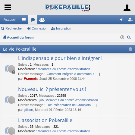
Accueil
Rechercher
ac
or
Connexion
e
Inscription
on
ns
Accueil du forum
co
u
m
ne
cri
ec
ur
m
br
xi
pti
La vie Pokeralille
her
ci
s
es
on
on
L'indispensable pour bien s'intégrer !
ch
er
Sujets
s
:
1
,
Messages
:
1
Modérateur :
Membres du comité d'administration
Dernier message :
Comment intégrer la communaut…
par
François
, Jeudi 25 Septembre 2008 11:44
Nouveau ici ? présentez vous !
Sujets
:
2017
,
Messages
:
22558
Modérateurs :
job
,
Membres du comité d'administration
Dernier message :
Re: Présentation de Croupier5…
par
gillbert
, Mercredi 01 Février 2023 16:16
L'association Pokeralille
Sujets
:
33
,
Messages
:
321
Modérateur :
Membres du comité d'administration