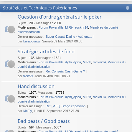
Stratégies et Techniques Pokériennes
Question d'ordre général sur le poker
Sujets
:
205
,
Messages
:
2000
Modérateurs :
Forum Pokeralille
,
M.Rik
,
rocknr14
,
Membres du comité
d'administration
Dernier message :
Super Сasual Dating - Authent…
par
karabounga
, Samedi 09 Mars 2024 00:05
Stratégie, articles de fond
Sujets
:
135
,
Messages
:
1621
Modérateurs :
Forum Pokeralille
,
djobi_djoba
,
M.Rik
,
rocknr14
,
Membres du
comité d'administration
Dernier message :
Re: Conseils Cash Game ?
par
frerf59
, Jeudi 07 Avril 2016 08:21
Hand discussion
Sujets
:
1107
,
Messages
:
17733
Modérateurs :
Forum Pokeralille
,
djobi_djoba
,
M.Rik
,
rocknr14
,
Membres du
comité d'administration
Dernier message :
Re: [MTT] Tirage et position
par
McFly
, Lundi 11 Septembre 2017 21:39
Bad beats / Good beats
Sujets
:
594
,
Messages
:
5557
Modérateurs :
Forum Pokeralille
,
M.Rik
,
rocknr14
,
Membres du comité