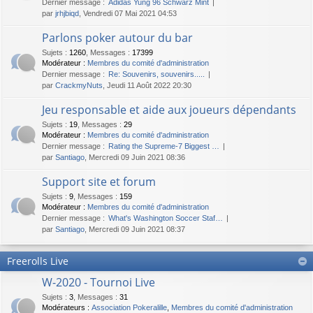
Dernier message :
Adidas Yung 96 Schwarz Mint
par
jrhjbiqd
, Vendredi 07 Mai 2021 04:53
Parlons poker autour du bar
Sujets
:
1260
,
Messages
:
17399
Modérateur :
Membres du comité d'administration
Dernier message :
Re: Souvenirs, souvenirs.....
par
CrackmyNuts
, Jeudi 11 Août 2022 20:30
Jeu responsable et aide aux joueurs dépendants
Sujets
:
19
,
Messages
:
29
Modérateur :
Membres du comité d'administration
Dernier message :
Rating the Supreme-7 Biggest …
par
Santiago
, Mercredi 09 Juin 2021 08:36
Support site et forum
Sujets
:
9
,
Messages
:
159
Modérateur :
Membres du comité d'administration
Dernier message :
What's Washington Soccer Staf…
par
Santiago
, Mercredi 09 Juin 2021 08:37
Freerolls Live
W-2020 - Tournoi Live
Sujets
:
3
,
Messages
:
31
Modérateurs :
Association Pokeralille
,
Membres du comité d'administration