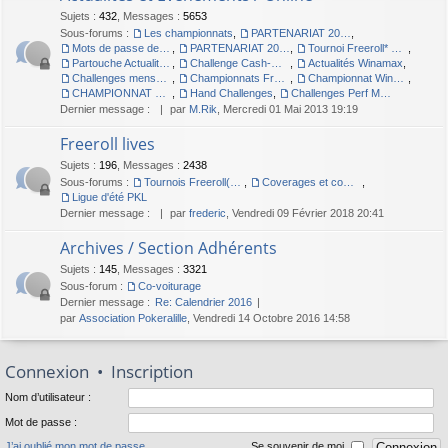
Sujets
:
432
,
Messages
:
5653
Sous-forums :
Les championnats
,
PARTENARIAT 2012
,
Mots de passe des championnats
,
PARTENARIAT 2011 - PARTOUCHE.FR
,
Tournoi Freeroll* Online
,
Partouche Actualités et Evenements / Live
,
Challenge Cash-Game 2010
,
Actualités Winamax
,
Challenges mensuels MTT Winamax
,
Championnats Freeroll Winamax
,
Championnat Winamax 2009 : POKERALILLE à Végas
,
CHAMPIONNAT Winamax - Pokeràlille à DUBLIN
,
Hand Challenges
,
Challenges Perf Max Winamax
Dernier message :
par
M.Rik
, Mercredi 01 Mai 2013 19:19
Freeroll lives
Sujets
:
196
,
Messages
:
2438
Sous-forums :
Tournois Freeroll(*) Live organisés par l'association
,
Coverages et compte-rendus des Freerolls
,
Ligue d'été PKL
Dernier message :
par
frederic
, Vendredi 09 Février 2018 20:41
Archives / Section Adhérents
Sujets
:
145
,
Messages
:
3321
Sous-forum :
Co-voiturage
Dernier message :
Re: Calendrier 2016
par
Association Pokeralille
, Vendredi 14 Octobre 2016 14:58
Connexion
•
Inscription
Nom d’utilisateur :
Mot de passe :
J’ai oublié mon mot de passe
Se souvenir de moi