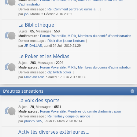
d'administration
Dernier message :
Re: Comment perdre 20 euros a…
par
job
, Mardi 02 Février 2016 20:32
La Bibliothèque
Sujets
:
85
,
Messages
:
558
Modérateurs :
Forum Pokeralille
,
M.Rik
,
Membres du comité d'administration
Dernier message :
Récit d'un joueur itinérant
par
JR DALLAS
, Lundi 24 Juin 2019 21:29
Le Poker et les Médias
Sujets
:
293
,
Messages
:
2294
Modérateurs :
Forum Pokeralille
,
M.Rik
,
Membres du comité d'administration
Dernier message :
clip twitch poker
par
MmeVaisselle
, Samedi 17 Juin 2017 01:06
D'autres sensations
La voix des sports
Sujets
:
29
,
Messages
:
6511
Modérateurs :
Forum Pokeralille
,
Membres du comité d'administration
Dernier message :
Re: fantasy coupe du monde
par
philiproux05
, Jeudi 12 Mars 2020 07:14
Activités diverses extérieures...