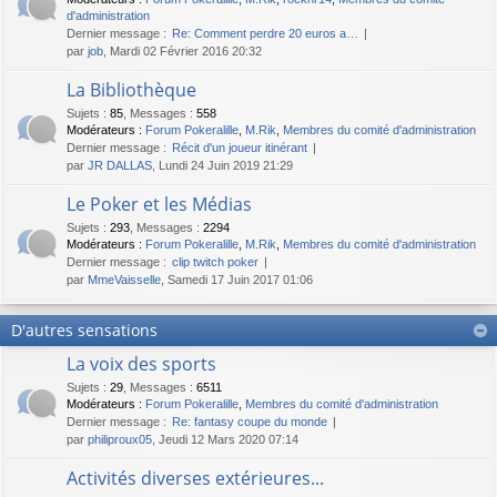
d'administration
Dernier message :
Re: Comment perdre 20 euros a…
par
job
, Mardi 02 Février 2016 20:32
La Bibliothèque
Sujets
:
85
,
Messages
:
558
Modérateurs :
Forum Pokeralille
,
M.Rik
,
Membres du comité d'administration
Dernier message :
Récit d'un joueur itinérant
par
JR DALLAS
, Lundi 24 Juin 2019 21:29
Le Poker et les Médias
Sujets
:
293
,
Messages
:
2294
Modérateurs :
Forum Pokeralille
,
M.Rik
,
Membres du comité d'administration
Dernier message :
clip twitch poker
par
MmeVaisselle
, Samedi 17 Juin 2017 01:06
D'autres sensations
La voix des sports
Sujets
:
29
,
Messages
:
6511
Modérateurs :
Forum Pokeralille
,
Membres du comité d'administration
Dernier message :
Re: fantasy coupe du monde
par
philiproux05
, Jeudi 12 Mars 2020 07:14
Activités diverses extérieures...