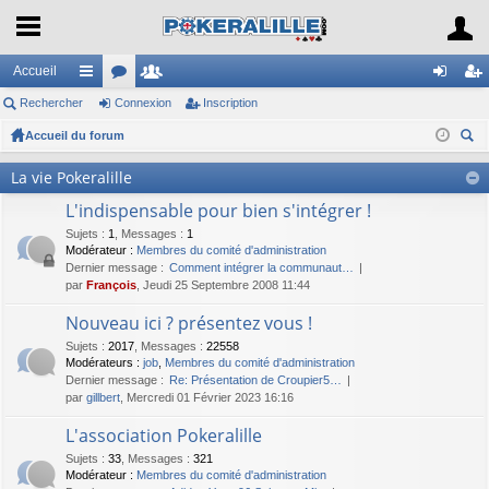
Accueil
Rechercher
ac
or
Connexion
e
Inscription
on
ns
Accueil du forum
co
u
m
ne
cri
ec
ur
m
br
xi
pti
La vie Pokeralille
her
ci
s
es
on
on
L'indispensable pour bien s'intégrer !
ch
er
Sujets
s
:
1
,
Messages
:
1
Modérateur :
Membres du comité d'administration
Dernier message :
Comment intégrer la communaut…
par
François
, Jeudi 25 Septembre 2008 11:44
Nouveau ici ? présentez vous !
Sujets
:
2017
,
Messages
:
22558
Modérateurs :
job
,
Membres du comité d'administration
Dernier message :
Re: Présentation de Croupier5…
par
gillbert
, Mercredi 01 Février 2023 16:16
L'association Pokeralille
Sujets
:
33
,
Messages
:
321
Modérateur :
Membres du comité d'administration