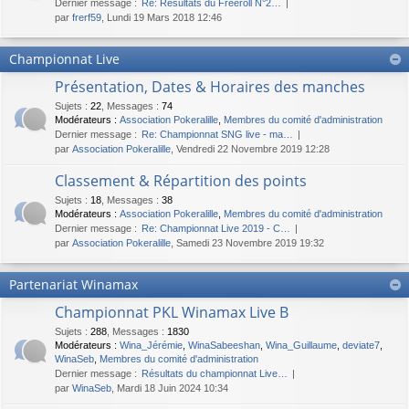
Dernier message :
Re: Résultats du Freeroll N°2…
par
frerf59
, Lundi 19 Mars 2018 12:46
Championnat Live
Présentation, Dates & Horaires des manches
Sujets
:
22
,
Messages
:
74
Modérateurs :
Association Pokeralille
,
Membres du comité d'administration
Dernier message :
Re: Championnat SNG live - ma…
par
Association Pokeralille
, Vendredi 22 Novembre 2019 12:28
Classement & Répartition des points
Sujets
:
18
,
Messages
:
38
Modérateurs :
Association Pokeralille
,
Membres du comité d'administration
Dernier message :
Re: Championnat Live 2019 - C…
par
Association Pokeralille
, Samedi 23 Novembre 2019 19:32
Partenariat Winamax
Championnat PKL Winamax Live B
Sujets
:
288
,
Messages
:
1830
Modérateurs :
Wina_Jérémie
,
WinaSabeeshan
,
Wina_Guillaume
,
deviate7
,
WinaSeb
,
Membres du comité d'administration
Dernier message :
Résultats du championnat Live…
par
WinaSeb
, Mardi 18 Juin 2024 10:34