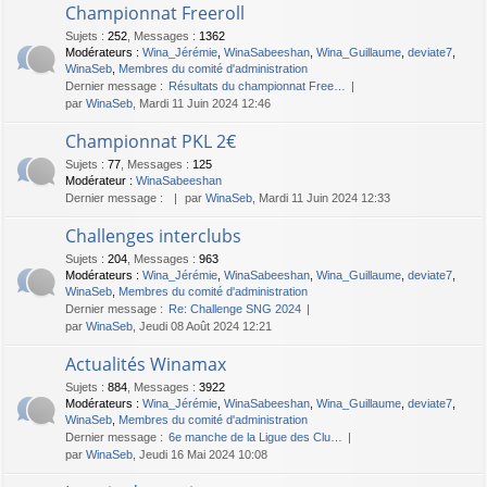
Championnat Freeroll
Sujets
:
252
,
Messages
:
1362
Modérateurs :
Wina_Jérémie
,
WinaSabeeshan
,
Wina_Guillaume
,
deviate7
,
WinaSeb
,
Membres du comité d'administration
Dernier message :
Résultats du championnat Free…
par
WinaSeb
, Mardi 11 Juin 2024 12:46
Championnat PKL 2€
Sujets
:
77
,
Messages
:
125
Modérateur :
WinaSabeeshan
Dernier message :
par
WinaSeb
, Mardi 11 Juin 2024 12:33
Challenges interclubs
Sujets
:
204
,
Messages
:
963
Modérateurs :
Wina_Jérémie
,
WinaSabeeshan
,
Wina_Guillaume
,
deviate7
,
WinaSeb
,
Membres du comité d'administration
Dernier message :
Re: Challenge SNG 2024
par
WinaSeb
, Jeudi 08 Août 2024 12:21
Actualités Winamax
Sujets
:
884
,
Messages
:
3922
Modérateurs :
Wina_Jérémie
,
WinaSabeeshan
,
Wina_Guillaume
,
deviate7
,
WinaSeb
,
Membres du comité d'administration
Dernier message :
6e manche de la Ligue des Clu…
par
WinaSeb
, Jeudi 16 Mai 2024 10:08