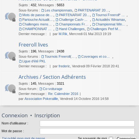
Sujets
:
432
,
Messages
:
5653
Sous-forums :
Les championnats
,
PARTENARIAT 2012
,
Mots de passe des championnats
,
PARTENARIAT 2011 - PARTOUCHE.FR
,
Tournoi Freeroll* Online
,
Partouche Actualités et Evenements / Live
,
Challenge Cash-Game 2010
,
Actualités Winamax
,
Challenges mensuels MTT Winamax
,
Championnats Freeroll Winamax
,
Championnat Winamax 2009 : POKERALILLE à Végas
,
CHAMPIONNAT Winamax - Pokeràlille à DUBLIN
,
Hand Challenges
,
Challenges Perf Max Winamax
Dernier message :
par
M.Rik
, Mercredi 01 Mai 2013 19:19
Freeroll lives
Sujets
:
196
,
Messages
:
2438
Sous-forums :
Tournois Freeroll(*) Live organisés par l'association
,
Coverages et compte-rendus des Freerolls
,
Ligue d'été PKL
Dernier message :
par
frederic
, Vendredi 09 Février 2018 20:41
Archives / Section Adhérents
Sujets
:
145
,
Messages
:
3321
Sous-forum :
Co-voiturage
Dernier message :
Re: Calendrier 2016
par
Association Pokeralille
, Vendredi 14 Octobre 2016 14:58
Connexion
•
Inscription
Nom d’utilisateur :
Mot de passe :
J’ai oublié mon mot de passe
Se souvenir de moi