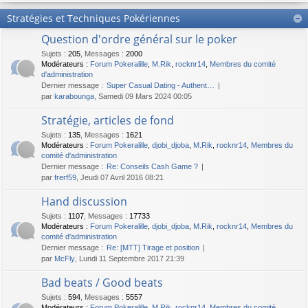
Stratégies et Techniques Pokériennes
Question d'ordre général sur le poker
Sujets
:
205
,
Messages
:
2000
Modérateurs :
Forum Pokeralille
,
M.Rik
,
rocknr14
,
Membres du comité
d'administration
Dernier message :
Super Сasual Dating - Authent…
par
karabounga
, Samedi 09 Mars 2024 00:05
Stratégie, articles de fond
Sujets
:
135
,
Messages
:
1621
Modérateurs :
Forum Pokeralille
,
djobi_djoba
,
M.Rik
,
rocknr14
,
Membres du
comité d'administration
Dernier message :
Re: Conseils Cash Game ?
par
frerf59
, Jeudi 07 Avril 2016 08:21
Hand discussion
Sujets
:
1107
,
Messages
:
17733
Modérateurs :
Forum Pokeralille
,
djobi_djoba
,
M.Rik
,
rocknr14
,
Membres du
comité d'administration
Dernier message :
Re: [MTT] Tirage et position
par
McFly
, Lundi 11 Septembre 2017 21:39
Bad beats / Good beats
Sujets
:
594
,
Messages
:
5557
Modérateurs :
Forum Pokeralille
,
M.Rik
,
rocknr14
,
Membres du comité