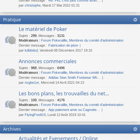
Dernier message :
Re: PKL c'est plus comme avan…
par
christophe
, Mardi 17 Mai 2022 01:31
Pratique
Le matériel de Poker
Sujets
:
299
,
Messages
:
3131
Modérateurs :
Forum Pokeralille
,
Membres du comité d'administration
Dernier message :
Fabrication de jeton
par
kdbbdsd
, Vendredi 08 Décembre 2017 19:10
Annonces commerciales
Sujets
:
968
,
Messages
:
6496
Modérateurs :
Forum Pokeralille
,
Membres du comité d'administration
Dernier message :
Adidas Stan Smith Footwear Wh…
par
nxgbe1or
, Mercredi 14 Avril 2021 04:13
Les bons plans, les trouvailles du net...
Sujets
:
109
,
Messages
:
4176
Modérateurs :
Forum Pokeralille
,
Membres du comité d'administration
Dernier message :
App paiement amis ou Cagnotte…
par
FlyingFredG9
, Lundi 12 Août 2019 10:41
Archives
Actualités et Evenements / Online