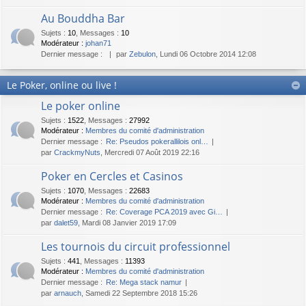
Au Bouddha Bar
Sujets
:
10
,
Messages
:
10
Modérateur :
johan71
Dernier message :
par
Zebulon
, Lundi 06 Octobre 2014 12:08
Le Poker, online ou live !
Le poker online
Sujets
:
1522
,
Messages
:
27992
Modérateur :
Membres du comité d'administration
Dernier message :
Re: Pseudos pokerallilois onl…
par
CrackmyNuts
, Mercredi 07 Août 2019 22:16
Poker en Cercles et Casinos
Sujets
:
1070
,
Messages
:
22683
Modérateur :
Membres du comité d'administration
Dernier message :
Re: Coverage PCA 2019 avec Gi…
par
dalet59
, Mardi 08 Janvier 2019 17:09
Les tournois du circuit professionnel
Sujets
:
441
,
Messages
:
11393
Modérateur :
Membres du comité d'administration
Dernier message :
Re: Mega stack namur
par
arnauch
, Samedi 22 Septembre 2018 15:26