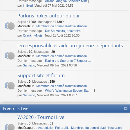
Dernier message :
Adidas Yung 96 Schwarz Mint
par
jrhjbiqd
, Vendredi 07 Mai 2021 04:53
Parlons poker autour du bar
Sujets
:
1260
,
Messages
:
17399
Modérateur :
Membres du comité d'administration
Dernier message :
Re: Souvenirs, souvenirs.....
par
CrackmyNuts
, Jeudi 11 Août 2022 20:30
Jeu responsable et aide aux joueurs dépendants
Sujets
:
19
,
Messages
:
29
Modérateur :
Membres du comité d'administration
Dernier message :
Rating the Supreme-7 Biggest …
par
Santiago
, Mercredi 09 Juin 2021 08:36
Support site et forum
Sujets
:
9
,
Messages
:
159
Modérateur :
Membres du comité d'administration
Dernier message :
What's Washington Soccer Staf…
par
Santiago
, Mercredi 09 Juin 2021 08:37
Freerolls Live
W-2020 - Tournoi Live
Sujets
:
3
,
Messages
:
31
Modérateurs :
Association Pokeralille
,
Membres du comité d'administration