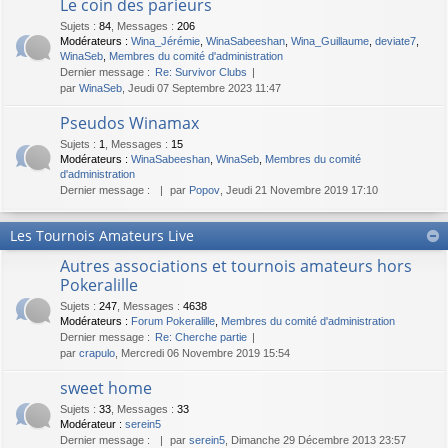
Le coin des parieurs
Sujets
:
84
,
Messages
:
206
Modérateurs :
Wina_Jérémie
,
WinaSabeeshan
,
Wina_Guillaume
,
deviate7
,
WinaSeb
,
Membres du comité d'administration
Dernier message :
Re: Survivor Clubs
par
WinaSeb
, Jeudi 07 Septembre 2023 11:47
Pseudos Winamax
Sujets
:
1
,
Messages
:
15
Modérateurs :
WinaSabeeshan
,
WinaSeb
,
Membres du comité
d'administration
Dernier message :
par
Popov
, Jeudi 21 Novembre 2019 17:10
Les Tournois Amateurs Live
Autres associations et tournois amateurs hors
Pokeralille
Sujets
:
247
,
Messages
:
4638
Modérateurs :
Forum Pokeralille
,
Membres du comité d'administration
Dernier message :
Re: Cherche partie
par
crapulo
, Mercredi 06 Novembre 2019 15:54
sweet home
Sujets
:
33
,
Messages
:
33
Modérateur :
serein5
Dernier message :
par
serein5
, Dimanche 29 Décembre 2013 23:57