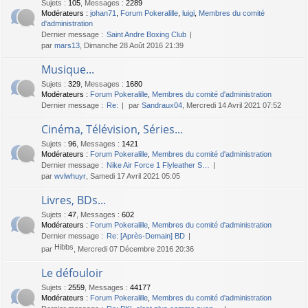
Sujets
:
105
,
Messages
:
2289
Modérateurs :
johan71
,
Forum Pokeralille
,
luigi
,
Membres du comité
d'administration
Dernier message :
Saint Andre Boxing Club
par
mars13
, Dimanche 28 Août 2016 21:39
Musique...
Sujets
:
329
,
Messages
:
1680
Modérateurs :
Forum Pokeralille
,
Membres du comité d'administration
Dernier message :
Re:
par
Sandraux04
, Mercredi 14 Avril 2021 07:52
Cinéma, Télévision, Séries...
Sujets
:
96
,
Messages
:
1421
Modérateurs :
Forum Pokeralille
,
Membres du comité d'administration
Dernier message :
Nike Air Force 1 Flyleather S…
par
wvlwhuyr
, Samedi 17 Avril 2021 05:05
Livres, BDs...
Sujets
:
47
,
Messages
:
602
Modérateurs :
Forum Pokeralille
,
Membres du comité d'administration
Dernier message :
Re: [Après-Demain] BD
Hibbs
par
, Mercredi 07 Décembre 2016 20:36
Le défouloir
Sujets
:
2559
,
Messages
:
44177
Modérateurs :
Forum Pokeralille
,
Membres du comité d'administration