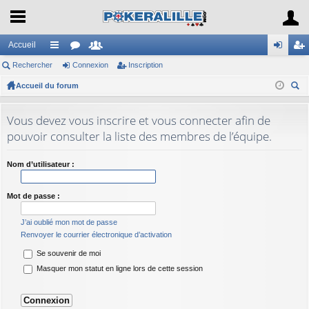
Accueil
Rechercher
ac
or
Connexion
e
Inscription
on
ns
Accueil du forum
co
u
m
ne
cri
ec
ur
m
br
xi
pti
her
Vous devez vous inscrire et vous connecter afin de
ci
s
es
on
on
ch
pouvoir consulter la liste des membres de l’équipe.
er
s
Nom d’utilisateur :
Mot de passe :
J’ai oublié mon mot de passe
Renvoyer le courrier électronique d’activation
Se souvenir de moi
Masquer mon statut en ligne lors de cette session