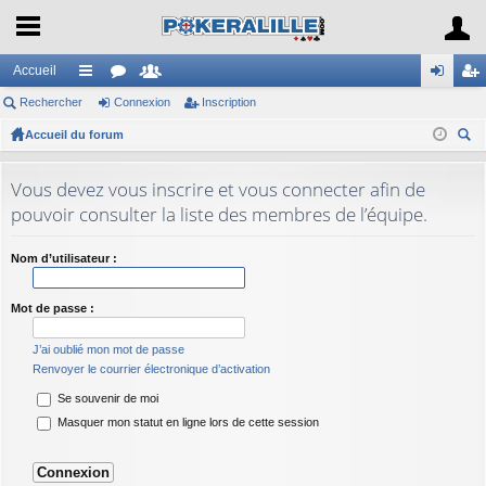
Accueil
Rechercher
ac
or
Connexion
e
Inscription
on
ns
Accueil du forum
co
u
m
ne
cri
ec
ur
m
br
xi
pti
her
Vous devez vous inscrire et vous connecter afin de
ci
s
es
on
on
ch
pouvoir consulter la liste des membres de l’équipe.
er
s
Nom d’utilisateur :
Mot de passe :
J’ai oublié mon mot de passe
Renvoyer le courrier électronique d’activation
Se souvenir de moi
Masquer mon statut en ligne lors de cette session