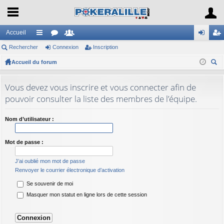
Accueil
Rechercher
ac
or
Connexion
e
Inscription
on
ns
Accueil du forum
co
u
m
ne
cri
ec
ur
m
br
xi
pti
her
Vous devez vous inscrire et vous connecter afin de
ci
s
es
on
on
ch
pouvoir consulter la liste des membres de l’équipe.
er
s
Nom d’utilisateur :
Mot de passe :
J’ai oublié mon mot de passe
Renvoyer le courrier électronique d’activation
Se souvenir de moi
Masquer mon statut en ligne lors de cette session