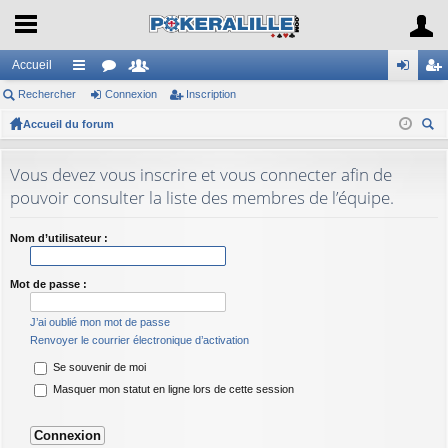
Accueil
Rechercher
ac
or
Connexion
e
Inscription
on
ns
Accueil du forum
co
u
m
ne
cri
ec
ur
m
br
xi
pti
her
Vous devez vous inscrire et vous connecter afin de
ci
s
es
on
on
ch
pouvoir consulter la liste des membres de l’équipe.
er
s
Nom d’utilisateur :
Mot de passe :
J’ai oublié mon mot de passe
Renvoyer le courrier électronique d’activation
Se souvenir de moi
Masquer mon statut en ligne lors de cette session