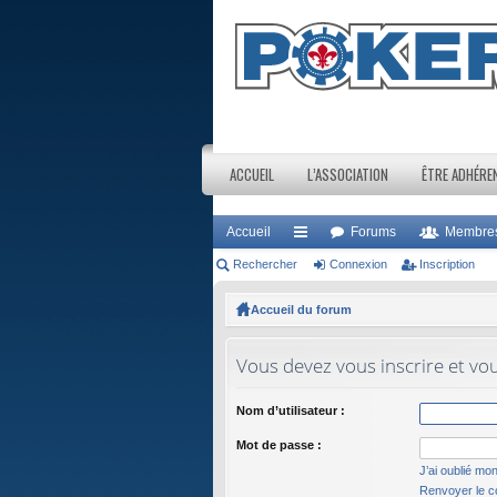
ACCUEIL
L’ASSOCIATION
ÊTRE ADHÉRE
Accueil
Forums
Membre
Rechercher
ac
Connexion
Inscription
co
Accueil du forum
ur
Vous devez vous inscrire et vou
ci
s
Nom d’utilisateur :
Mot de passe :
J’ai oublié mo
Renvoyer le co