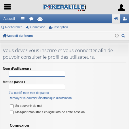
Accueil
Rechercher
ac
or
Connexion
e
Inscription
on
ns
Accueil du forum
co
u
m
ne
cri
ec
ur
m
br
xi
pti
her
Vous devez vous inscrire et vous connecter afin de
ci
s
es
on
on
ch
pouvoir consulter le profil des utilisateurs.
er
s
Nom d’utilisateur :
Mot de passe :
J’ai oublié mon mot de passe
Renvoyer le courrier électronique d’activation
Se souvenir de moi
Masquer mon statut en ligne lors de cette session