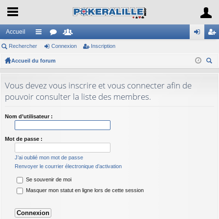
Accueil
Rechercher
ac
or
Connexion
e
Inscription
on
ns
Accueil du forum
co
u
m
ne
cri
ec
ur
m
br
xi
pti
her
Vous devez vous inscrire et vous connecter afin de
ci
s
es
on
on
ch
pouvoir consulter la liste des membres.
er
s
Nom d’utilisateur :
Mot de passe :
J’ai oublié mon mot de passe
Renvoyer le courrier électronique d’activation
Se souvenir de moi
Masquer mon statut en ligne lors de cette session