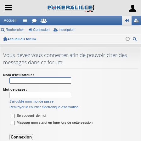
Accueil
Rechercher
ac
or
Connexion
e
Inscription
on
ns
Accueil du forum
co
u
m
ne
cri
ec
ur
m
br
xi
pti
her
Vous devez vous connecter afin de pouvoir citer des
ci
s
es
on
on
ch
messages dans ce forum.
er
s
Nom d’utilisateur :
Mot de passe :
J’ai oublié mon mot de passe
Renvoyer le courrier électronique d’activation
Se souvenir de moi
Masquer mon statut en ligne lors de cette session