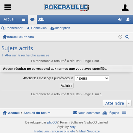
Accueil
Rechercher
ac
or
Connexion
e
Inscription
on
ns
Accueil du forum
co
u
m
ne
cri
ec
ur
m
br
xi
pti
Sujets actifs
her
ci
s
es
on
on
Aller sur la recherche avancée
ch
La recherche a retourné 0 résultat • Page
1
sur
1
er
s
Aucun résultat ne correspond aux termes que vous avez spécifiés.
Afficher les messages publiés depuis
La recherche a retourné 0 résultat • Page
1
sur
1
Atteindre
Accueil
Accueil du forum
Nous contacter
L’équipe
Développé par
phpBB
® Forum Software © phpBB Limited
Style by
Arty
Traduction française officielle
©
Maël Soucaze