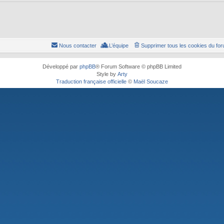
Nous contacter
L’équipe
Supprimer tous les cookies du fo
Développé par
phpBB
® Forum Software © phpBB Limited
Style by
Arty
Traduction française officielle
©
Maël Soucaze