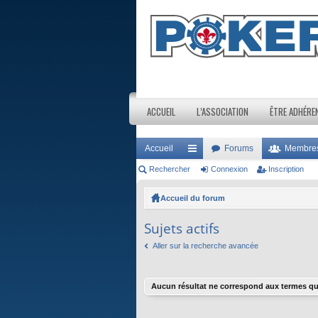
ACCUEIL
L’ASSOCIATION
ÊTRE ADHÉRE
Accueil
Forums
Membre
Rechercher
ac
Connexion
Inscription
co
Accueil du forum
ur
Sujets actifs
ci
Aller sur la recherche avancée
s
Aucun résultat ne correspond aux termes qu