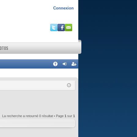
Connexion
HOTOS
R
A
on
ns
Q
ne
cri
xi
pti
on
on
La recherche a retourné 0 résultat • Page
1
sur
1