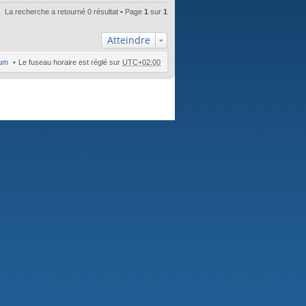
La recherche a retourné 0 résultat • Page
1
sur
1
Atteindre
rum
Le fuseau horaire est réglé sur
UTC+02:00