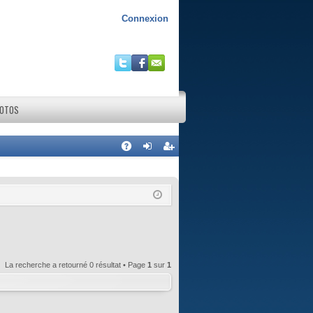
Connexion
HOTOS
R
A
on
ns
Q
ne
cri
xi
pti
on
on
La recherche a retourné 0 résultat • Page
1
sur
1