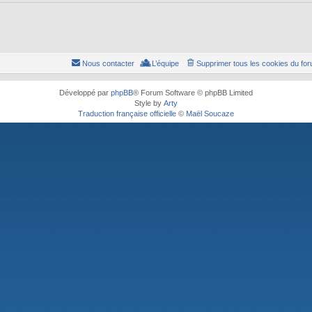
Nous contacter
L’équipe
Supprimer tous les cookies du fo
Développé par
phpBB
® Forum Software © phpBB Limited
Style by
Arty
Traduction française officielle
©
Maël Soucaze