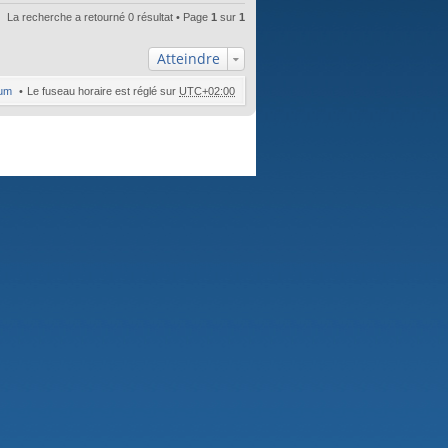
La recherche a retourné 0 résultat • Page
1
sur
1
Atteindre
rum
Le fuseau horaire est réglé sur
UTC+02:00