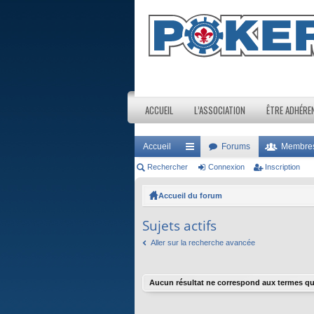
ACCUEIL
L’ASSOCIATION
ÊTRE ADHÉRE
Accueil
Forums
Membre
Rechercher
ac
Connexion
Inscription
co
Accueil du forum
ur
Sujets actifs
ci
Aller sur la recherche avancée
s
Aucun résultat ne correspond aux termes qu