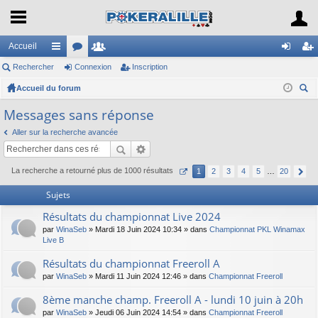
Accueil
Rechercher
ac
or
Connexion
e
Inscription
on
ns
Accueil du forum
co
u
m
ne
cri
ec
ur
m
br
xi
pti
Messages sans réponse
her
ci
s
es
on
on
Aller sur la recherche avancée
ch
er
s
La recherche a retourné plus de 1000 résultats
1
2
3
4
5
…
20
Sujets
Résultats du championnat Live 2024
par
WinaSeb
» Mardi 18 Juin 2024 10:34 » dans
Championnat PKL Winamax
Live B
Résultats du championnat Freeroll A
par
WinaSeb
» Mardi 11 Juin 2024 12:46 » dans
Championnat Freeroll
8ème manche champ. Freeroll A - lundi 10 juin à 20h
par
WinaSeb
» Jeudi 06 Juin 2024 14:54 » dans
Championnat Freeroll