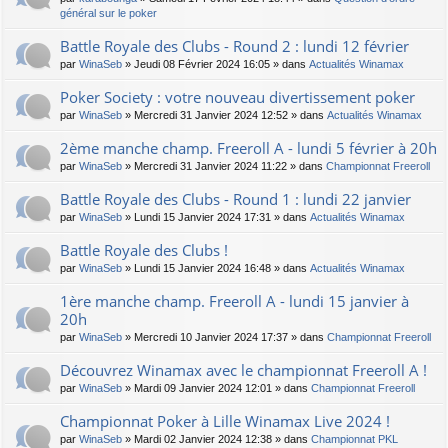
général sur le poker
Battle Royale des Clubs - Round 2 : lundi 12 février
par
WinaSeb
» Jeudi 08 Février 2024 16:05 » dans
Actualités Winamax
Poker Society : votre nouveau divertissement poker
par
WinaSeb
» Mercredi 31 Janvier 2024 12:52 » dans
Actualités Winamax
2ème manche champ. Freeroll A - lundi 5 février à 20h
par
WinaSeb
» Mercredi 31 Janvier 2024 11:22 » dans
Championnat Freeroll
Battle Royale des Clubs - Round 1 : lundi 22 janvier
par
WinaSeb
» Lundi 15 Janvier 2024 17:31 » dans
Actualités Winamax
Battle Royale des Clubs !
par
WinaSeb
» Lundi 15 Janvier 2024 16:48 » dans
Actualités Winamax
1ère manche champ. Freeroll A - lundi 15 janvier à
20h
par
WinaSeb
» Mercredi 10 Janvier 2024 17:37 » dans
Championnat Freeroll
Découvrez Winamax avec le championnat Freeroll A !
par
WinaSeb
» Mardi 09 Janvier 2024 12:01 » dans
Championnat Freeroll
Championnat Poker à Lille Winamax Live 2024 !
par
WinaSeb
» Mardi 02 Janvier 2024 12:38 » dans
Championnat PKL