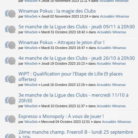
par
WinaSeb
» Jeudi 16 Novembre 2023 11:11 » dans
Actualités Winamax
Winamax Pokus : la magie des Clubs
par
WinaSeb
» Jeudi 02 Novembre 2023 13:24 » dans
Actualités Winamax
5e manche de la Ligue des Clubs - jeudi 09/11 à 20h30
par
WinaSeb
» Mardi 31 Octobre 2023 18:42 » dans
Actualités Winamax
Winamax Pokus – Attrapez le jeton d’or !
par
WinaSeb
» Mardi 31 Octobre 2023 16:47 » dans
Actualités Winamax
4e manche de la Ligue des Clubs - jeudi 26/10 à 20h30
par
WinaSeb
» Jeudi 19 Octobre 2023 10:13 » dans
Actualités Winamax
WiPT : Qualification pour l'Etape de Lille (9 places
offertes)
par
WinaSeb
» Lundi 16 Octobre 2023 12:19 » dans
Actualités Winamax
3e manche de la Ligue des Clubs - mercredi 11/10 à
20h30
par
WinaSeb
» Mardi 10 Octobre 2023 11:37 » dans
Actualités Winamax
Expresso x Monopoly : À vous de jouer !
par
WinaSeb
» Mercredi 04 Octobre 2023 12:01 » dans
Actualités Winamax
2ème manche champ. Freeroll B - lundi 25 septembre
à 20h