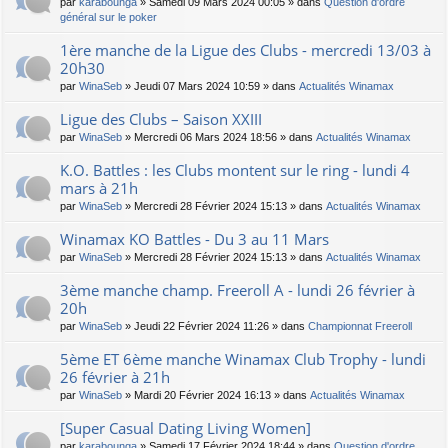
par
karabounga
» Samedi 09 Mars 2024 00:05 » dans
Question d'ordre
général sur le poker
1ère manche de la Ligue des Clubs - mercredi 13/03 à
20h30
par
WinaSeb
» Jeudi 07 Mars 2024 10:59 » dans
Actualités Winamax
Ligue des Clubs – Saison XXIII
par
WinaSeb
» Mercredi 06 Mars 2024 18:56 » dans
Actualités Winamax
K.O. Battles : les Clubs montent sur le ring - lundi 4
mars à 21h
par
WinaSeb
» Mercredi 28 Février 2024 15:13 » dans
Actualités Winamax
Winamax KO Battles - Du 3 au 11 Mars
par
WinaSeb
» Mercredi 28 Février 2024 15:13 » dans
Actualités Winamax
3ème manche champ. Freeroll A - lundi 26 février à
20h
par
WinaSeb
» Jeudi 22 Février 2024 11:26 » dans
Championnat Freeroll
5ème ET 6ème manche Winamax Club Trophy - lundi
26 février à 21h
par
WinaSeb
» Mardi 20 Février 2024 16:13 » dans
Actualités Winamax
[Super Сasual Dating Living Women]
par
karabounga
» Samedi 17 Février 2024 18:44 » dans
Question d'ordre