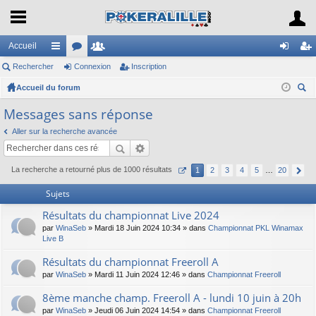
Accueil
Rechercher
ac
or
Connexion
e
Inscription
on
ns
Accueil du forum
co
u
m
ne
cri
ec
ur
m
br
xi
pti
Messages sans réponse
her
ci
s
es
on
on
Aller sur la recherche avancée
ch
er
s
La recherche a retourné plus de 1000 résultats
1
2
3
4
5
…
20
Sujets
Résultats du championnat Live 2024
par
WinaSeb
» Mardi 18 Juin 2024 10:34 » dans
Championnat PKL Winamax
Live B
Résultats du championnat Freeroll A
par
WinaSeb
» Mardi 11 Juin 2024 12:46 » dans
Championnat Freeroll
8ème manche champ. Freeroll A - lundi 10 juin à 20h
par
WinaSeb
» Jeudi 06 Juin 2024 14:54 » dans
Championnat Freeroll