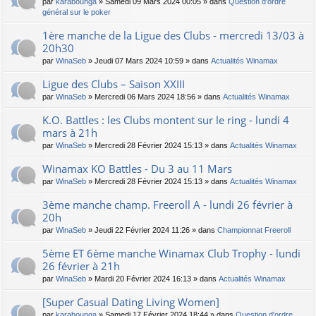
par
karabounga
» Samedi 09 Mars 2024 00:05 » dans
Question d'ordre
général sur le poker
1ère manche de la Ligue des Clubs - mercredi 13/03 à
20h30
par
WinaSeb
» Jeudi 07 Mars 2024 10:59 » dans
Actualités Winamax
Ligue des Clubs – Saison XXIII
par
WinaSeb
» Mercredi 06 Mars 2024 18:56 » dans
Actualités Winamax
K.O. Battles : les Clubs montent sur le ring - lundi 4
mars à 21h
par
WinaSeb
» Mercredi 28 Février 2024 15:13 » dans
Actualités Winamax
Winamax KO Battles - Du 3 au 11 Mars
par
WinaSeb
» Mercredi 28 Février 2024 15:13 » dans
Actualités Winamax
3ème manche champ. Freeroll A - lundi 26 février à
20h
par
WinaSeb
» Jeudi 22 Février 2024 11:26 » dans
Championnat Freeroll
5ème ET 6ème manche Winamax Club Trophy - lundi
26 février à 21h
par
WinaSeb
» Mardi 20 Février 2024 16:13 » dans
Actualités Winamax
[Super Сasual Dating Living Women]
par
karabounga
» Samedi 17 Février 2024 18:44 » dans
Question d'ordre