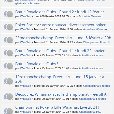
général sur le poker
Battle Royale des Clubs - Round 2 : lundi 12 février
par
WinaSeb
» Jeudi 08 Février 2024 16:05 » dans
Actualités Winamax
Poker Society : votre nouveau divertissement poker
par
WinaSeb
» Mercredi 31 Janvier 2024 12:52 » dans
Actualités Winamax
2ème manche champ. Freeroll A - lundi 5 février à 20h
par
WinaSeb
» Mercredi 31 Janvier 2024 11:22 » dans
Championnat Freeroll
Battle Royale des Clubs - Round 1 : lundi 22 janvier
par
WinaSeb
» Lundi 15 Janvier 2024 17:31 » dans
Actualités Winamax
Battle Royale des Clubs !
par
WinaSeb
» Lundi 15 Janvier 2024 16:48 » dans
Actualités Winamax
1ère manche champ. Freeroll A - lundi 15 janvier à
20h
par
WinaSeb
» Mercredi 10 Janvier 2024 17:37 » dans
Championnat Freeroll
Découvrez Winamax avec le championnat Freeroll A !
par
WinaSeb
» Mardi 09 Janvier 2024 12:01 » dans
Championnat Freeroll
Championnat Poker à Lille Winamax Live 2024 !
par
WinaSeb
» Mardi 02 Janvier 2024 12:38 » dans
Championnat PKL