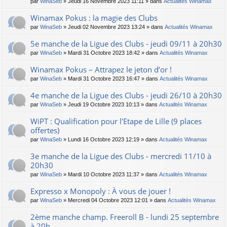
par
WinaSeb
» Jeudi 16 Novembre 2023 11:11 » dans
Actualités Winamax
Winamax Pokus : la magie des Clubs
par
WinaSeb
» Jeudi 02 Novembre 2023 13:24 » dans
Actualités Winamax
5e manche de la Ligue des Clubs - jeudi 09/11 à 20h30
par
WinaSeb
» Mardi 31 Octobre 2023 18:42 » dans
Actualités Winamax
Winamax Pokus – Attrapez le jeton d’or !
par
WinaSeb
» Mardi 31 Octobre 2023 16:47 » dans
Actualités Winamax
4e manche de la Ligue des Clubs - jeudi 26/10 à 20h30
par
WinaSeb
» Jeudi 19 Octobre 2023 10:13 » dans
Actualités Winamax
WiPT : Qualification pour l'Etape de Lille (9 places
offertes)
par
WinaSeb
» Lundi 16 Octobre 2023 12:19 » dans
Actualités Winamax
3e manche de la Ligue des Clubs - mercredi 11/10 à
20h30
par
WinaSeb
» Mardi 10 Octobre 2023 11:37 » dans
Actualités Winamax
Expresso x Monopoly : À vous de jouer !
par
WinaSeb
» Mercredi 04 Octobre 2023 12:01 » dans
Actualités Winamax
2ème manche champ. Freeroll B - lundi 25 septembre
à 20h