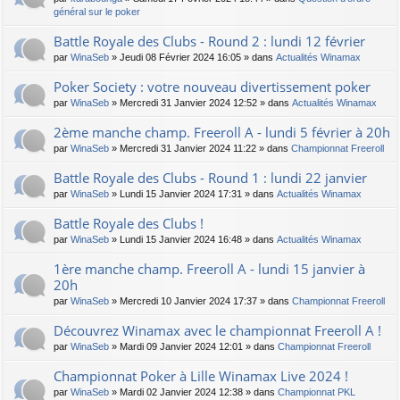
général sur le poker
Battle Royale des Clubs - Round 2 : lundi 12 février
par
WinaSeb
» Jeudi 08 Février 2024 16:05 » dans
Actualités Winamax
Poker Society : votre nouveau divertissement poker
par
WinaSeb
» Mercredi 31 Janvier 2024 12:52 » dans
Actualités Winamax
2ème manche champ. Freeroll A - lundi 5 février à 20h
par
WinaSeb
» Mercredi 31 Janvier 2024 11:22 » dans
Championnat Freeroll
Battle Royale des Clubs - Round 1 : lundi 22 janvier
par
WinaSeb
» Lundi 15 Janvier 2024 17:31 » dans
Actualités Winamax
Battle Royale des Clubs !
par
WinaSeb
» Lundi 15 Janvier 2024 16:48 » dans
Actualités Winamax
1ère manche champ. Freeroll A - lundi 15 janvier à
20h
par
WinaSeb
» Mercredi 10 Janvier 2024 17:37 » dans
Championnat Freeroll
Découvrez Winamax avec le championnat Freeroll A !
par
WinaSeb
» Mardi 09 Janvier 2024 12:01 » dans
Championnat Freeroll
Championnat Poker à Lille Winamax Live 2024 !
par
WinaSeb
» Mardi 02 Janvier 2024 12:38 » dans
Championnat PKL