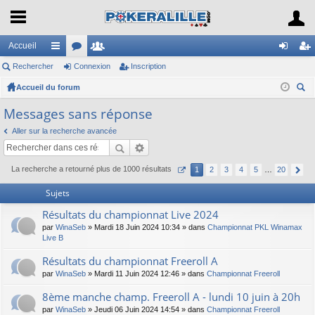
Accueil
Rechercher
ac
or
Connexion
e
Inscription
on
ns
Accueil du forum
co
u
m
ne
cri
ec
ur
m
br
xi
pti
Messages sans réponse
her
ci
s
es
on
on
Aller sur la recherche avancée
ch
er
s
La recherche a retourné plus de 1000 résultats
1
2
3
4
5
…
20
Sujets
Résultats du championnat Live 2024
par
WinaSeb
» Mardi 18 Juin 2024 10:34 » dans
Championnat PKL Winamax
Live B
Résultats du championnat Freeroll A
par
WinaSeb
» Mardi 11 Juin 2024 12:46 » dans
Championnat Freeroll
8ème manche champ. Freeroll A - lundi 10 juin à 20h
par
WinaSeb
» Jeudi 06 Juin 2024 14:54 » dans
Championnat Freeroll