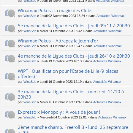
par
WinaSeb
» Jeudi 16 Novembre 2023 11:11 » dans
Actualités Winamax
Winamax Pokus : la magie des Clubs
par
WinaSeb
» Jeudi 02 Novembre 2023 13:24 » dans
Actualités Winamax
5e manche de la Ligue des Clubs - jeudi 09/11 à 20h30
par
WinaSeb
» Mardi 31 Octobre 2023 18:42 » dans
Actualités Winamax
Winamax Pokus – Attrapez le jeton d’or !
par
WinaSeb
» Mardi 31 Octobre 2023 16:47 » dans
Actualités Winamax
4e manche de la Ligue des Clubs - jeudi 26/10 à 20h30
par
WinaSeb
» Jeudi 19 Octobre 2023 10:13 » dans
Actualités Winamax
WiPT : Qualification pour l'Etape de Lille (9 places
offertes)
par
WinaSeb
» Lundi 16 Octobre 2023 12:19 » dans
Actualités Winamax
3e manche de la Ligue des Clubs - mercredi 11/10 à
20h30
par
WinaSeb
» Mardi 10 Octobre 2023 11:37 » dans
Actualités Winamax
Expresso x Monopoly : À vous de jouer !
par
WinaSeb
» Mercredi 04 Octobre 2023 12:01 » dans
Actualités Winamax
2ème manche champ. Freeroll B - lundi 25 septembre
à 20h