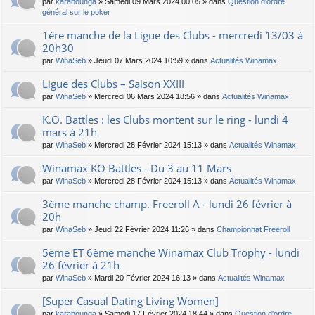
par
karabounga
» Samedi 09 Mars 2024 00:05 » dans
Question d'ordre
général sur le poker
1ère manche de la Ligue des Clubs - mercredi 13/03 à
20h30
par
WinaSeb
» Jeudi 07 Mars 2024 10:59 » dans
Actualités Winamax
Ligue des Clubs – Saison XXIII
par
WinaSeb
» Mercredi 06 Mars 2024 18:56 » dans
Actualités Winamax
K.O. Battles : les Clubs montent sur le ring - lundi 4
mars à 21h
par
WinaSeb
» Mercredi 28 Février 2024 15:13 » dans
Actualités Winamax
Winamax KO Battles - Du 3 au 11 Mars
par
WinaSeb
» Mercredi 28 Février 2024 15:13 » dans
Actualités Winamax
3ème manche champ. Freeroll A - lundi 26 février à
20h
par
WinaSeb
» Jeudi 22 Février 2024 11:26 » dans
Championnat Freeroll
5ème ET 6ème manche Winamax Club Trophy - lundi
26 février à 21h
par
WinaSeb
» Mardi 20 Février 2024 16:13 » dans
Actualités Winamax
[Super Сasual Dating Living Women]
par
karabounga
» Samedi 17 Février 2024 18:44 » dans
Question d'ordre