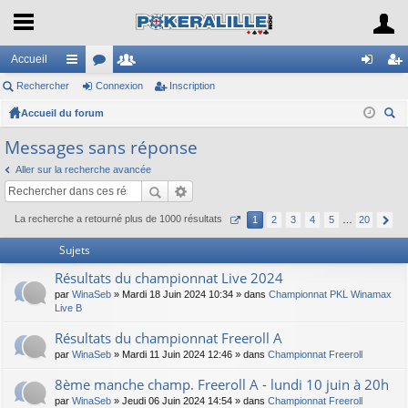
Accueil
Rechercher
ac
or
Connexion
e
Inscription
on
ns
Accueil du forum
co
u
m
ne
cri
ec
ur
m
br
xi
pti
Messages sans réponse
her
ci
s
es
on
on
Aller sur la recherche avancée
ch
er
s
La recherche a retourné plus de 1000 résultats
1
2
3
4
5
…
20
Sujets
Résultats du championnat Live 2024
par
WinaSeb
» Mardi 18 Juin 2024 10:34 » dans
Championnat PKL Winamax
Live B
Résultats du championnat Freeroll A
par
WinaSeb
» Mardi 11 Juin 2024 12:46 » dans
Championnat Freeroll
8ème manche champ. Freeroll A - lundi 10 juin à 20h
par
WinaSeb
» Jeudi 06 Juin 2024 14:54 » dans
Championnat Freeroll