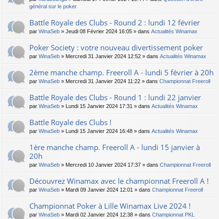
général sur le poker
Battle Royale des Clubs - Round 2 : lundi 12 février
par
WinaSeb
» Jeudi 08 Février 2024 16:05 » dans
Actualités Winamax
Poker Society : votre nouveau divertissement poker
par
WinaSeb
» Mercredi 31 Janvier 2024 12:52 » dans
Actualités Winamax
2ème manche champ. Freeroll A - lundi 5 février à 20h
par
WinaSeb
» Mercredi 31 Janvier 2024 11:22 » dans
Championnat Freeroll
Battle Royale des Clubs - Round 1 : lundi 22 janvier
par
WinaSeb
» Lundi 15 Janvier 2024 17:31 » dans
Actualités Winamax
Battle Royale des Clubs !
par
WinaSeb
» Lundi 15 Janvier 2024 16:48 » dans
Actualités Winamax
1ère manche champ. Freeroll A - lundi 15 janvier à
20h
par
WinaSeb
» Mercredi 10 Janvier 2024 17:37 » dans
Championnat Freeroll
Découvrez Winamax avec le championnat Freeroll A !
par
WinaSeb
» Mardi 09 Janvier 2024 12:01 » dans
Championnat Freeroll
Championnat Poker à Lille Winamax Live 2024 !
par
WinaSeb
» Mardi 02 Janvier 2024 12:38 » dans
Championnat PKL