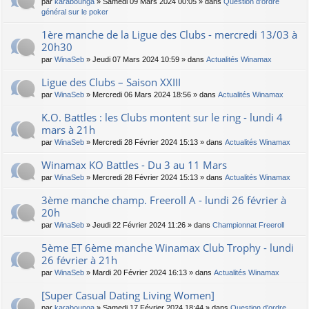
par
karabounga
» Samedi 09 Mars 2024 00:05 » dans
Question d'ordre
général sur le poker
1ère manche de la Ligue des Clubs - mercredi 13/03 à
20h30
par
WinaSeb
» Jeudi 07 Mars 2024 10:59 » dans
Actualités Winamax
Ligue des Clubs – Saison XXIII
par
WinaSeb
» Mercredi 06 Mars 2024 18:56 » dans
Actualités Winamax
K.O. Battles : les Clubs montent sur le ring - lundi 4
mars à 21h
par
WinaSeb
» Mercredi 28 Février 2024 15:13 » dans
Actualités Winamax
Winamax KO Battles - Du 3 au 11 Mars
par
WinaSeb
» Mercredi 28 Février 2024 15:13 » dans
Actualités Winamax
3ème manche champ. Freeroll A - lundi 26 février à
20h
par
WinaSeb
» Jeudi 22 Février 2024 11:26 » dans
Championnat Freeroll
5ème ET 6ème manche Winamax Club Trophy - lundi
26 février à 21h
par
WinaSeb
» Mardi 20 Février 2024 16:13 » dans
Actualités Winamax
[Super Сasual Dating Living Women]
par
karabounga
» Samedi 17 Février 2024 18:44 » dans
Question d'ordre