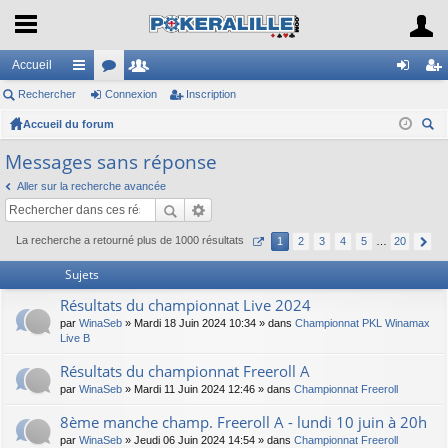
Accueil
Rechercher
ac
or
Connexion
e
Inscription
on
ns
Accueil du forum
co
u
m
ne
cri
ec
ur
m
br
xi
pti
Messages sans réponse
her
ci
s
es
on
on
Aller sur la recherche avancée
ch
er
s
La recherche a retourné plus de 1000 résultats
1
2
3
4
5
…
20
Sujets
Résultats du championnat Live 2024
par
WinaSeb
» Mardi 18 Juin 2024 10:34 » dans
Championnat PKL Winamax
Live B
Résultats du championnat Freeroll A
par
WinaSeb
» Mardi 11 Juin 2024 12:46 » dans
Championnat Freeroll
8ème manche champ. Freeroll A - lundi 10 juin à 20h
par
WinaSeb
» Jeudi 06 Juin 2024 14:54 » dans
Championnat Freeroll