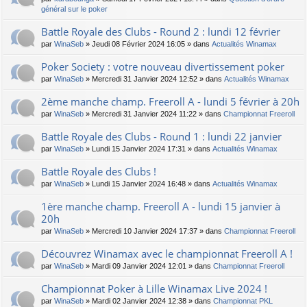
général sur le poker
Battle Royale des Clubs - Round 2 : lundi 12 février
par
WinaSeb
» Jeudi 08 Février 2024 16:05 » dans
Actualités Winamax
Poker Society : votre nouveau divertissement poker
par
WinaSeb
» Mercredi 31 Janvier 2024 12:52 » dans
Actualités Winamax
2ème manche champ. Freeroll A - lundi 5 février à 20h
par
WinaSeb
» Mercredi 31 Janvier 2024 11:22 » dans
Championnat Freeroll
Battle Royale des Clubs - Round 1 : lundi 22 janvier
par
WinaSeb
» Lundi 15 Janvier 2024 17:31 » dans
Actualités Winamax
Battle Royale des Clubs !
par
WinaSeb
» Lundi 15 Janvier 2024 16:48 » dans
Actualités Winamax
1ère manche champ. Freeroll A - lundi 15 janvier à
20h
par
WinaSeb
» Mercredi 10 Janvier 2024 17:37 » dans
Championnat Freeroll
Découvrez Winamax avec le championnat Freeroll A !
par
WinaSeb
» Mardi 09 Janvier 2024 12:01 » dans
Championnat Freeroll
Championnat Poker à Lille Winamax Live 2024 !
par
WinaSeb
» Mardi 02 Janvier 2024 12:38 » dans
Championnat PKL