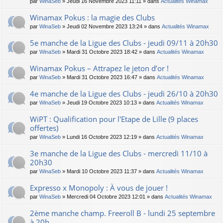
par
WinaSeb
» Jeudi 16 Novembre 2023 11:11 » dans
Actualités Winamax
Winamax Pokus : la magie des Clubs
par
WinaSeb
» Jeudi 02 Novembre 2023 13:24 » dans
Actualités Winamax
5e manche de la Ligue des Clubs - jeudi 09/11 à 20h30
par
WinaSeb
» Mardi 31 Octobre 2023 18:42 » dans
Actualités Winamax
Winamax Pokus – Attrapez le jeton d’or !
par
WinaSeb
» Mardi 31 Octobre 2023 16:47 » dans
Actualités Winamax
4e manche de la Ligue des Clubs - jeudi 26/10 à 20h30
par
WinaSeb
» Jeudi 19 Octobre 2023 10:13 » dans
Actualités Winamax
WiPT : Qualification pour l'Etape de Lille (9 places
offertes)
par
WinaSeb
» Lundi 16 Octobre 2023 12:19 » dans
Actualités Winamax
3e manche de la Ligue des Clubs - mercredi 11/10 à
20h30
par
WinaSeb
» Mardi 10 Octobre 2023 11:37 » dans
Actualités Winamax
Expresso x Monopoly : À vous de jouer !
par
WinaSeb
» Mercredi 04 Octobre 2023 12:01 » dans
Actualités Winamax
2ème manche champ. Freeroll B - lundi 25 septembre
à 20h