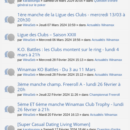
par
karabounga
» Samedi 09 Mars 2024 00:05 » dans
Question d'ordre
général sur le poker
1ère manche de la Ligue des Clubs - mercredi 13/03 à
20h30
par
WinaSeb
» Jeudi 07 Mars 2024 10:59 » dans
Actualités Winamax
Ligue des Clubs – Saison XXIII
par
WinaSeb
» Mercredi 06 Mars 2024 18:56 » dans
Actualités Winamax
K.O. Battles : les Clubs montent sur le ring - lundi 4
mars à 21h
par
WinaSeb
» Mercredi 28 Février 2024 15:13 » dans
Actualités Winamax
Winamax KO Battles - Du 3 au 11 Mars
par
WinaSeb
» Mercredi 28 Février 2024 15:13 » dans
Actualités Winamax
3ème manche champ. Freeroll A - lundi 26 février à
20h
par
WinaSeb
» Jeudi 22 Février 2024 11:26 » dans
Championnat Freeroll
5ème ET 6ème manche Winamax Club Trophy - lundi
26 février à 21h
par
WinaSeb
» Mardi 20 Février 2024 16:13 » dans
Actualités Winamax
[Super Сasual Dating Living Women]
par
karabounga
» Samedi 17 Février 2024 18:44 » dans
Question d'ordre