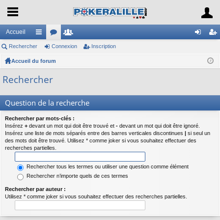
Accueil
Rechercher
ac
or
Connexion
e
Inscription
on
ns
Accueil du forum
co
u
m
ne
cri
ur
m
br
xi
pti
Rechercher
ci
s
es
on
on
Question de la recherche
s
Rechercher par mots-clés :
Insérez
+
devant un mot qui doit être trouvé et
-
devant un mot qui doit être ignoré.
Insérez une liste de mots séparés entre des barres verticales discontinues
|
si seul un
des mots doit être trouvé. Utilisez * comme joker si vous souhaitez effectuer des
recherches partielles.
Rechercher tous les termes ou utiliser une question comme élément
Rechercher n’importe quels de ces termes
Rechercher par auteur :
Utilisez * comme joker si vous souhaitez effectuer des recherches partielles.