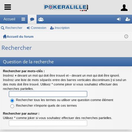
Accueil
Rechercher
ac
or
Connexion
e
Inscription
on
ns
Accueil du forum
co
u
m
ne
cri
ur
m
br
xi
pti
Rechercher
ci
s
es
on
on
Question de la recherche
s
Rechercher par mots-clés :
Insérez
+
devant un mot qui doit être trouvé et
-
devant un mot qui doit être ignoré.
Insérez une liste de mots séparés entre des barres verticales discontinues
|
si seul un
des mots doit être trouvé. Utilisez * comme joker si vous souhaitez effectuer des
recherches partielles.
Rechercher tous les termes ou utiliser une question comme élément
Rechercher n’importe quels de ces termes
Rechercher par auteur :
Utilisez * comme joker si vous souhaitez effectuer des recherches partielles.