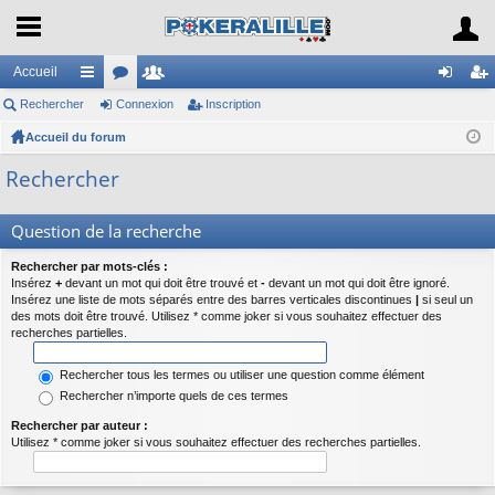
Accueil
Rechercher
ac
or
Connexion
e
Inscription
on
ns
Accueil du forum
co
u
m
ne
cri
ur
m
br
xi
pti
Rechercher
ci
s
es
on
on
Question de la recherche
s
Rechercher par mots-clés :
Insérez
+
devant un mot qui doit être trouvé et
-
devant un mot qui doit être ignoré.
Insérez une liste de mots séparés entre des barres verticales discontinues
|
si seul un
des mots doit être trouvé. Utilisez * comme joker si vous souhaitez effectuer des
recherches partielles.
Rechercher tous les termes ou utiliser une question comme élément
Rechercher n’importe quels de ces termes
Rechercher par auteur :
Utilisez * comme joker si vous souhaitez effectuer des recherches partielles.