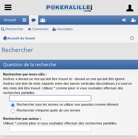
Accueil
Rechercher
ac
or
Connexion
e
Inscription
on
ns
Accueil du forum
co
u
m
ne
cri
ur
m
br
xi
pti
Rechercher
ci
s
es
on
on
Question de la recherche
s
Rechercher par mots-clés :
Insérez
+
devant un mot qui doit être trouvé et
-
devant un mot qui doit être ignoré.
Insérez une liste de mots séparés entre des barres verticales discontinues
|
si seul un
des mots doit être trouvé. Utilisez * comme joker si vous souhaitez effectuer des
recherches partielles.
Rechercher tous les termes ou utiliser une question comme élément
Rechercher n’importe quels de ces termes
Rechercher par auteur :
Utilisez * comme joker si vous souhaitez effectuer des recherches partielles.