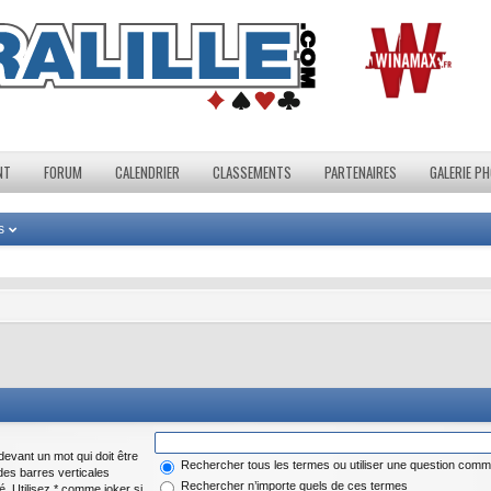
NT
FORUM
CALENDRIER
CLASSEMENTS
PARTENAIRES
GALERIE P
s
evant un mot qui doit être
Rechercher tous les termes ou utiliser une question com
des barres verticales
Rechercher n’importe quels de ces termes
é. Utilisez * comme joker si