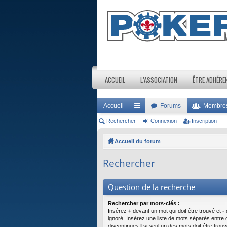
ACCUEIL
L’ASSOCIATION
ÊTRE ADHÉRE
Accueil
Forums
Membre
Rechercher
ac
Connexion
Inscription
co
Accueil du forum
ur
Rechercher
ci
s
Question de la recherche
Rechercher par mots-clés :
Insérez
+
devant un mot qui doit être trouvé et
-
d
ignoré. Insérez une liste de mots séparés entre 
discontinues
|
si seul un des mots doit être trouv