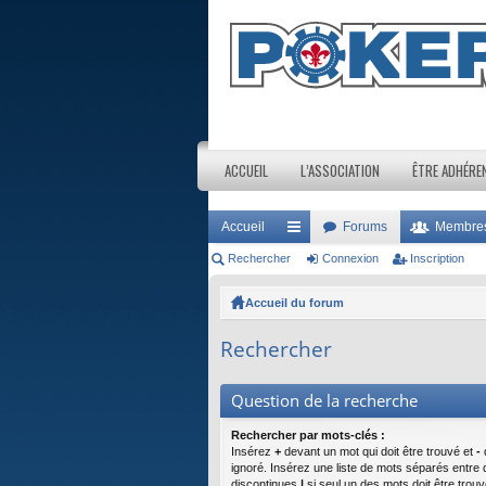
ACCUEIL
L’ASSOCIATION
ÊTRE ADHÉRE
Accueil
Forums
Membre
Rechercher
ac
Connexion
Inscription
co
Accueil du forum
ur
Rechercher
ci
s
Question de la recherche
Rechercher par mots-clés :
Insérez
+
devant un mot qui doit être trouvé et
-
d
ignoré. Insérez une liste de mots séparés entre 
discontinues
|
si seul un des mots doit être trouv