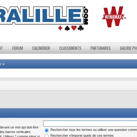
NT
FORUM
CALENDRIER
CLASSEMENTS
PARTENAIRES
GALERIE P
s
evant un mot qui doit être
Rechercher tous les termes ou utiliser une question com
des barres verticales
Rechercher n’importe quels de ces termes
é. Utilisez * comme joker si