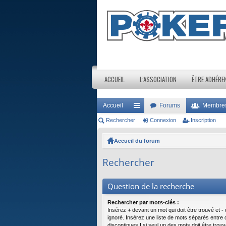
ACCUEIL
L’ASSOCIATION
ÊTRE ADHÉRE
Accueil
Forums
Membre
Rechercher
ac
Connexion
Inscription
co
Accueil du forum
ur
Rechercher
ci
s
Question de la recherche
Rechercher par mots-clés :
Insérez
+
devant un mot qui doit être trouvé et
-
d
ignoré. Insérez une liste de mots séparés entre 
discontinues
|
si seul un des mots doit être trouv