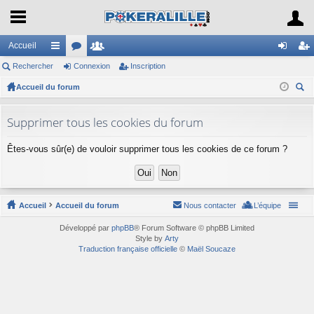
Accueil
Rechercher
ac
or
Connexion
e
Inscription
on
ns
Accueil du forum
co
u
m
ne
cri
ec
ur
m
br
xi
pti
her
Supprimer tous les cookies du forum
ci
s
es
on
on
ch
Êtes-vous sûr(e) de vouloir supprimer tous les cookies de ce forum ?
er
s
Accueil
Accueil du forum
Nous contacter
L’équipe
Développé par
phpBB
® Forum Software © phpBB Limited
Style by
Arty
Traduction française officielle
©
Maël Soucaze