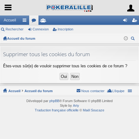
Accueil
Rechercher
ac
or
Connexion
e
Inscription
on
ns
Accueil du forum
co
u
m
ne
cri
ec
ur
m
br
xi
pti
her
Supprimer tous les cookies du forum
ci
s
es
on
on
ch
Êtes-vous sûr(e) de vouloir supprimer tous les cookies de ce forum ?
er
s
Accueil
Accueil du forum
Nous contacter
L’équipe
Développé par
phpBB
® Forum Software © phpBB Limited
Style by
Arty
Traduction française officielle
©
Maël Soucaze