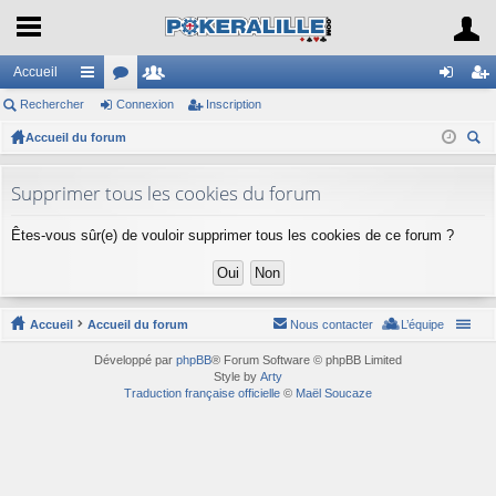
Accueil
Rechercher
ac
or
Connexion
e
Inscription
on
ns
Accueil du forum
co
u
m
ne
cri
ec
ur
m
br
xi
pti
her
Supprimer tous les cookies du forum
ci
s
es
on
on
ch
Êtes-vous sûr(e) de vouloir supprimer tous les cookies de ce forum ?
er
s
Accueil
Accueil du forum
Nous contacter
L’équipe
Développé par
phpBB
® Forum Software © phpBB Limited
Style by
Arty
Traduction française officielle
©
Maël Soucaze