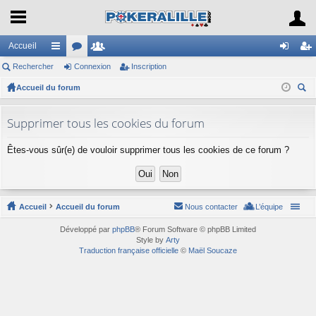
Accueil
Rechercher
ac
or
Connexion
e
Inscription
on
ns
Accueil du forum
co
u
m
ne
cri
ec
ur
m
br
xi
pti
her
Supprimer tous les cookies du forum
ci
s
es
on
on
ch
Êtes-vous sûr(e) de vouloir supprimer tous les cookies de ce forum ?
er
s
Accueil
Accueil du forum
Nous contacter
L’équipe
Développé par
phpBB
® Forum Software © phpBB Limited
Style by
Arty
Traduction française officielle
©
Maël Soucaze