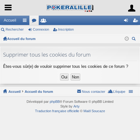
Accueil
Rechercher
ac
or
Connexion
e
Inscription
on
ns
Accueil du forum
co
u
m
ne
cri
ec
ur
m
br
xi
pti
her
Supprimer tous les cookies du forum
ci
s
es
on
on
ch
Êtes-vous sûr(e) de vouloir supprimer tous les cookies de ce forum ?
er
s
Accueil
Accueil du forum
Nous contacter
L’équipe
Développé par
phpBB
® Forum Software © phpBB Limited
Style by
Arty
Traduction française officielle
©
Maël Soucaze