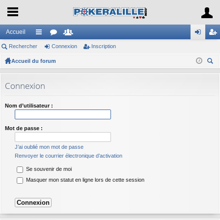
Accueil
Rechercher
ac
or
Connexion
e
Inscription
on
ns
Accueil du forum
co
u
m
ne
cri
ec
ur
m
br
xi
pti
her
Connexion
ci
s
es
on
on
ch
er
s
Nom d’utilisateur :
Mot de passe :
J’ai oublié mon mot de passe
Renvoyer le courrier électronique d’activation
Se souvenir de moi
Masquer mon statut en ligne lors de cette session