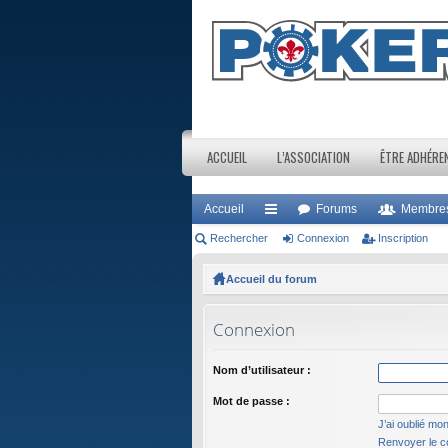
ACCUEIL
L’ASSOCIATION
ÊTRE ADHÉRE
Accueil
Forums
Membre
Rechercher
ac
Connexion
Inscription
co
Accueil du forum
ur
Connexion
ci
s
Nom d’utilisateur :
Mot de passe :
J’ai oublié mo
Renvoyer le co