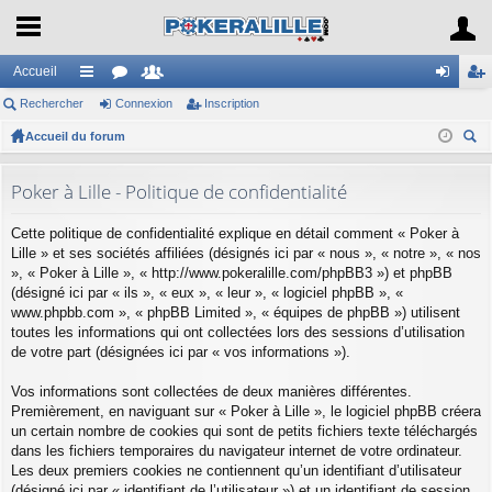
Accueil
Rechercher
ac
or
Connexion
e
Inscription
on
ns
Accueil du forum
co
u
m
ne
cri
ec
ur
m
br
xi
pti
her
Poker à Lille - Politique de confidentialité
ci
s
es
on
on
ch
Cette politique de confidentialité explique en détail comment « Poker à
er
s
Lille » et ses sociétés affiliées (désignés ici par « nous », « notre », « nos
», « Poker à Lille », « http://www.pokeralille.com/phpBB3 ») et phpBB
(désigné ici par « ils », « eux », « leur », « logiciel phpBB », «
www.phpbb.com », « phpBB Limited », « équipes de phpBB ») utilisent
toutes les informations qui ont collectées lors des sessions d’utilisation
de votre part (désignées ici par « vos informations »).
Vos informations sont collectées de deux manières différentes.
Premièrement, en naviguant sur « Poker à Lille », le logiciel phpBB créera
un certain nombre de cookies qui sont de petits fichiers texte téléchargés
dans les fichiers temporaires du navigateur internet de votre ordinateur.
Les deux premiers cookies ne contiennent qu’un identifiant d’utilisateur
(désigné ici par « identifiant de l’utilisateur ») et un identifiant de session