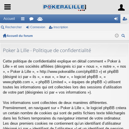
Accueil
Rechercher
ac
or
Connexion
e
Inscription
on
ns
Accueil du forum
co
u
m
ne
cri
ec
ur
m
br
xi
pti
her
Poker à Lille - Politique de confidentialité
ci
s
es
on
on
ch
Cette politique de confidentialité explique en détail comment « Poker à
er
s
Lille » et ses sociétés affiliées (désignés ici par « nous », « notre », « nos
», « Poker à Lille », « http://www.pokeralille.com/phpBB3 ») et phpBB
(désigné ici par « ils », « eux », « leur », « logiciel phpBB », «
www.phpbb.com », « phpBB Limited », « équipes de phpBB ») utilisent
toutes les informations qui ont collectées lors des sessions d’utilisation
de votre part (désignées ici par « vos informations »).
Vos informations sont collectées de deux manières différentes.
Premièrement, en naviguant sur « Poker à Lille », le logiciel phpBB créera
un certain nombre de cookies qui sont de petits fichiers texte téléchargés
dans les fichiers temporaires du navigateur internet de votre ordinateur.
Les deux premiers cookies ne contiennent qu’un identifiant d’utilisateur
(désigné ici par « identifiant de l’utilisateur ») et un identifiant de session