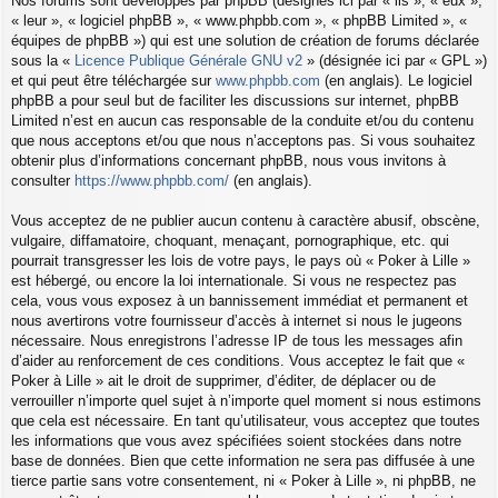
Nos forums sont développés par phpBB (désignés ici par « ils », « eux »,
« leur », « logiciel phpBB », « www.phpbb.com », « phpBB Limited », «
équipes de phpBB ») qui est une solution de création de forums déclarée
sous la «
Licence Publique Générale GNU v2
» (désignée ici par « GPL »)
et qui peut être téléchargée sur
www.phpbb.com
(en anglais). Le logiciel
phpBB a pour seul but de faciliter les discussions sur internet, phpBB
Limited n’est en aucun cas responsable de la conduite et/ou du contenu
que nous acceptons et/ou que nous n’acceptons pas. Si vous souhaitez
obtenir plus d’informations concernant phpBB, nous vous invitons à
consulter
https://www.phpbb.com/
(en anglais).
Vous acceptez de ne publier aucun contenu à caractère abusif, obscène,
vulgaire, diffamatoire, choquant, menaçant, pornographique, etc. qui
pourrait transgresser les lois de votre pays, le pays où « Poker à Lille »
est hébergé, ou encore la loi internationale. Si vous ne respectez pas
cela, vous vous exposez à un bannissement immédiat et permanent et
nous avertirons votre fournisseur d’accès à internet si nous le jugeons
nécessaire. Nous enregistrons l’adresse IP de tous les messages afin
d’aider au renforcement de ces conditions. Vous acceptez le fait que «
Poker à Lille » ait le droit de supprimer, d’éditer, de déplacer ou de
verrouiller n’importe quel sujet à n’importe quel moment si nous estimons
que cela est nécessaire. En tant qu’utilisateur, vous acceptez que toutes
les informations que vous avez spécifiées soient stockées dans notre
base de données. Bien que cette information ne sera pas diffusée à une
tierce partie sans votre consentement, ni « Poker à Lille », ni phpBB, ne