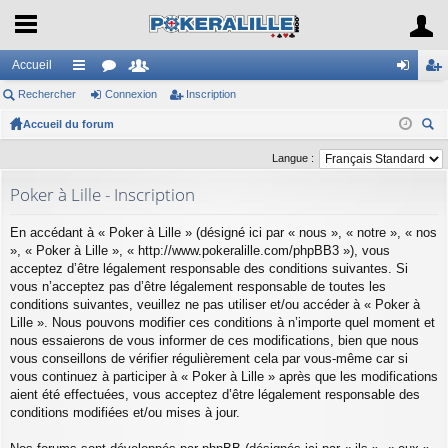
Accueil
Rechercher
ac
or
Connexion
e
Inscription
on
ns
Accueil du forum
co
u
m
ne
cri
ec
ur
m
br
xi
pti
Langue :
her
ci
s
es
on
on
Poker à Lille - Inscription
ch
er
s
En accédant à « Poker à Lille » (désigné ici par « nous », « notre », « nos
», « Poker à Lille », « http://www.pokeralille.com/phpBB3 »), vous
acceptez d’être légalement responsable des conditions suivantes. Si
vous n’acceptez pas d’être légalement responsable de toutes les
conditions suivantes, veuillez ne pas utiliser et/ou accéder à « Poker à
Lille ». Nous pouvons modifier ces conditions à n’importe quel moment et
nous essaierons de vous informer de ces modifications, bien que nous
vous conseillons de vérifier régulièrement cela par vous-même car si
vous continuez à participer à « Poker à Lille » après que les modifications
aient été effectuées, vous acceptez d’être légalement responsable des
conditions modifiées et/ou mises à jour.