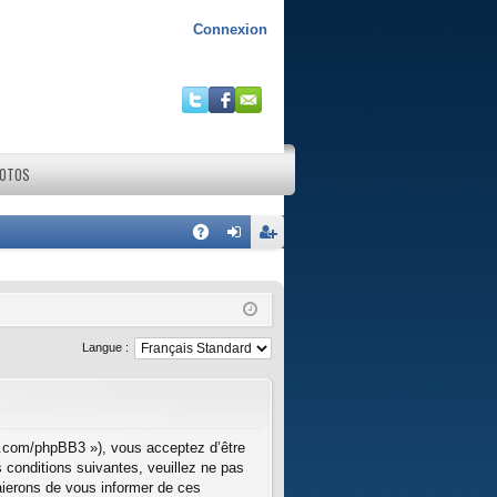
Connexion
HOTOS
R
A
on
ns
Q
ne
cri
xi
pti
Langue :
on
on
lle.com/phpBB3 »), vous acceptez d’être
 conditions suivantes, veuillez ne pas
aierons de vous informer de ces