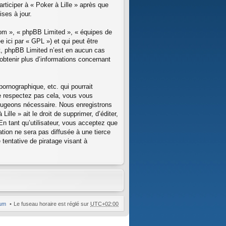
rticiper à « Poker à Lille » après que
ses à jour.
com », « phpBB Limited », « équipes de
 ici par « GPL ») et qui peut être
net, phpBB Limited n’est en aucun cas
btenir plus d’informations concernant
ornographique, etc. qui pourrait
 ne respectez pas cela, vous vous
 jugeons nécessaire. Nous enregistrons
lle » ait le droit de supprimer, d’éditer,
En tant qu’utilisateur, vous acceptez que
tion ne sera pas diffusée à une tierce
tentative de piratage visant à
rum
Le fuseau horaire est réglé sur
UTC+02:00