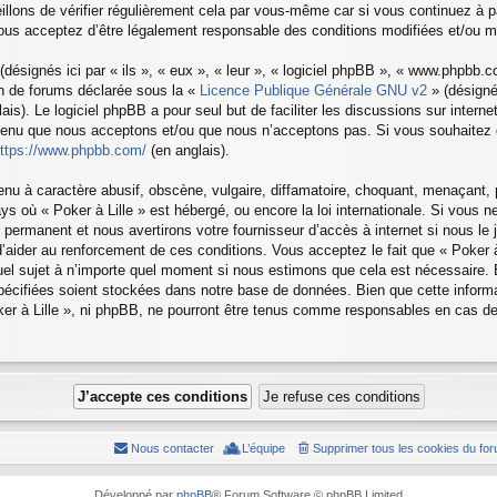
llons de vérifier régulièrement cela par vous-même car si vous continuez à pa
vous acceptez d’être légalement responsable des conditions modifiées et/ou mi
ésignés ici par « ils », « eux », « leur », « logiciel phpBB », « www.phpbb.
on de forums déclarée sous la «
Licence Publique Générale GNU v2
» (désignée
ais). Le logiciel phpBB a pour seul but de faciliter les discussions sur inter
tenu que nous acceptons et/ou que nous n’acceptons pas. Si vous souhaitez o
ttps://www.phpbb.com/
(en anglais).
u à caractère abusif, obscène, vulgaire, diffamatoire, choquant, menaçant, p
ays où « Poker à Lille » est hébergé, ou encore la loi internationale. Si vous
ermanent et nous avertirons votre fournisseur d’accès à internet si nous le
aider au renforcement de ces conditions. Vous acceptez le fait que « Poker à Li
quel sujet à n’importe quel moment si nous estimons que cela est nécessaire. 
pécifiées soient stockées dans notre base de données. Bien que cette informa
er à Lille », ni phpBB, ne pourront être tenus comme responsables en cas de 
Nous contacter
L’équipe
Supprimer tous les cookies du fo
Développé par
phpBB
® Forum Software © phpBB Limited