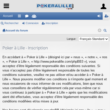
Accueil
Rechercher
ac
or
Connexion
e
Inscription
on
ns
Accueil du forum
co
u
m
ne
cri
ec
ur
m
br
xi
pti
Langue :
her
ci
s
es
on
on
Poker à Lille - Inscription
ch
er
s
En accédant à « Poker à Lille » (désigné ici par « nous », « notre », « nos
», « Poker à Lille », « http://www.pokeralille.com/phpBB3 »), vous
acceptez d’être légalement responsable des conditions suivantes. Si
vous n’acceptez pas d’être légalement responsable de toutes les
conditions suivantes, veuillez ne pas utiliser et/ou accéder à « Poker à
Lille ». Nous pouvons modifier ces conditions à n’importe quel moment et
nous essaierons de vous informer de ces modifications, bien que nous
vous conseillons de vérifier régulièrement cela par vous-même car si
vous continuez à participer à « Poker à Lille » après que les modifications
aient été effectuées, vous acceptez d’être légalement responsable des
conditions modifiées et/ou mises à jour.