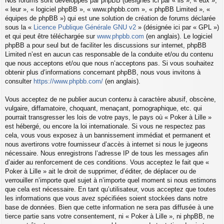
Nos forums sont développés par phpBB (désignés ici par « ils », « eux »,
« leur », « logiciel phpBB », « www.phpbb.com », « phpBB Limited », «
équipes de phpBB ») qui est une solution de création de forums déclarée
sous la «
Licence Publique Générale GNU v2
» (désignée ici par « GPL »)
et qui peut être téléchargée sur
www.phpbb.com
(en anglais). Le logiciel
phpBB a pour seul but de faciliter les discussions sur internet, phpBB
Limited n’est en aucun cas responsable de la conduite et/ou du contenu
que nous acceptons et/ou que nous n’acceptons pas. Si vous souhaitez
obtenir plus d’informations concernant phpBB, nous vous invitons à
consulter
https://www.phpbb.com/
(en anglais).
Vous acceptez de ne publier aucun contenu à caractère abusif, obscène,
vulgaire, diffamatoire, choquant, menaçant, pornographique, etc. qui
pourrait transgresser les lois de votre pays, le pays où « Poker à Lille »
est hébergé, ou encore la loi internationale. Si vous ne respectez pas
cela, vous vous exposez à un bannissement immédiat et permanent et
nous avertirons votre fournisseur d’accès à internet si nous le jugeons
nécessaire. Nous enregistrons l’adresse IP de tous les messages afin
d’aider au renforcement de ces conditions. Vous acceptez le fait que «
Poker à Lille » ait le droit de supprimer, d’éditer, de déplacer ou de
verrouiller n’importe quel sujet à n’importe quel moment si nous estimons
que cela est nécessaire. En tant qu’utilisateur, vous acceptez que toutes
les informations que vous avez spécifiées soient stockées dans notre
base de données. Bien que cette information ne sera pas diffusée à une
tierce partie sans votre consentement, ni « Poker à Lille », ni phpBB, ne