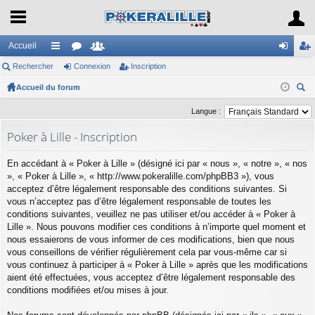
Accueil
Rechercher
ac
or
Connexion
e
Inscription
on
ns
Accueil du forum
co
u
m
ne
cri
ec
ur
m
br
xi
pti
Langue :
her
ci
s
es
on
on
Poker à Lille - Inscription
ch
er
s
En accédant à « Poker à Lille » (désigné ici par « nous », « notre », « nos
», « Poker à Lille », « http://www.pokeralille.com/phpBB3 »), vous
acceptez d’être légalement responsable des conditions suivantes. Si
vous n’acceptez pas d’être légalement responsable de toutes les
conditions suivantes, veuillez ne pas utiliser et/ou accéder à « Poker à
Lille ». Nous pouvons modifier ces conditions à n’importe quel moment et
nous essaierons de vous informer de ces modifications, bien que nous
vous conseillons de vérifier régulièrement cela par vous-même car si
vous continuez à participer à « Poker à Lille » après que les modifications
aient été effectuées, vous acceptez d’être légalement responsable des
conditions modifiées et/ou mises à jour.