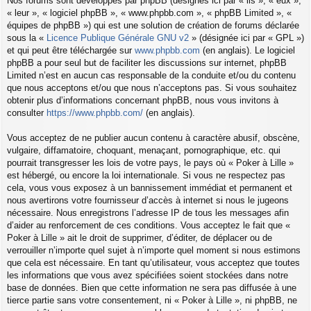
Nos forums sont développés par phpBB (désignés ici par « ils », « eux »,
« leur », « logiciel phpBB », « www.phpbb.com », « phpBB Limited », «
équipes de phpBB ») qui est une solution de création de forums déclarée
sous la «
Licence Publique Générale GNU v2
» (désignée ici par « GPL »)
et qui peut être téléchargée sur
www.phpbb.com
(en anglais). Le logiciel
phpBB a pour seul but de faciliter les discussions sur internet, phpBB
Limited n’est en aucun cas responsable de la conduite et/ou du contenu
que nous acceptons et/ou que nous n’acceptons pas. Si vous souhaitez
obtenir plus d’informations concernant phpBB, nous vous invitons à
consulter
https://www.phpbb.com/
(en anglais).
Vous acceptez de ne publier aucun contenu à caractère abusif, obscène,
vulgaire, diffamatoire, choquant, menaçant, pornographique, etc. qui
pourrait transgresser les lois de votre pays, le pays où « Poker à Lille »
est hébergé, ou encore la loi internationale. Si vous ne respectez pas
cela, vous vous exposez à un bannissement immédiat et permanent et
nous avertirons votre fournisseur d’accès à internet si nous le jugeons
nécessaire. Nous enregistrons l’adresse IP de tous les messages afin
d’aider au renforcement de ces conditions. Vous acceptez le fait que «
Poker à Lille » ait le droit de supprimer, d’éditer, de déplacer ou de
verrouiller n’importe quel sujet à n’importe quel moment si nous estimons
que cela est nécessaire. En tant qu’utilisateur, vous acceptez que toutes
les informations que vous avez spécifiées soient stockées dans notre
base de données. Bien que cette information ne sera pas diffusée à une
tierce partie sans votre consentement, ni « Poker à Lille », ni phpBB, ne