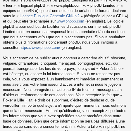
Nos forums sont développés par phpBB (désignés ici par « ils », « eux »,
« leur », « logiciel phpBB », « www.phpbb.com », « phpBB Limited », «
équipes de phpBB ») qui est une solution de création de forums déclarée
sous la «
Licence Publique Générale GNU v2
» (désignée ici par « GPL »)
et qui peut être téléchargée sur
www.phpbb.com
(en anglais). Le logiciel
phpBB a pour seul but de faciliter les discussions sur internet, phpBB
Limited n’est en aucun cas responsable de la conduite et/ou du contenu
que nous acceptons et/ou que nous n’acceptons pas. Si vous souhaitez
obtenir plus d’informations concernant phpBB, nous vous invitons à
consulter
https://www.phpbb.com/
(en anglais).
Vous acceptez de ne publier aucun contenu à caractère abusif, obscène,
vulgaire, diffamatoire, choquant, menaçant, pornographique, etc. qui
pourrait transgresser les lois de votre pays, le pays où « Poker à Lille »
est hébergé, ou encore la loi internationale. Si vous ne respectez pas
cela, vous vous exposez à un bannissement immédiat et permanent et
nous avertirons votre fournisseur d’accès à internet si nous le jugeons
nécessaire. Nous enregistrons l’adresse IP de tous les messages afin
d’aider au renforcement de ces conditions. Vous acceptez le fait que «
Poker à Lille » ait le droit de supprimer, d’éditer, de déplacer ou de
verrouiller n’importe quel sujet à n’importe quel moment si nous estimons
que cela est nécessaire. En tant qu’utilisateur, vous acceptez que toutes
les informations que vous avez spécifiées soient stockées dans notre
base de données. Bien que cette information ne sera pas diffusée à une
tierce partie sans votre consentement, ni « Poker à Lille », ni phpBB, ne