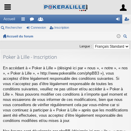
Accueil
Rechercher
ac
or
Connexion
e
Inscription
on
ns
Accueil du forum
co
u
m
ne
cri
ec
ur
m
br
xi
pti
Langue :
her
ci
s
es
on
on
Poker à Lille - Inscription
ch
er
s
En accédant à « Poker à Lille » (désigné ici par « nous », « notre », « nos
», « Poker à Lille », « http://www.pokeralille.com/phpBB3 »), vous
acceptez d’être légalement responsable des conditions suivantes. Si
vous n’acceptez pas d’être légalement responsable de toutes les
conditions suivantes, veuillez ne pas utiliser et/ou accéder à « Poker à
Lille ». Nous pouvons modifier ces conditions à n’importe quel moment et
nous essaierons de vous informer de ces modifications, bien que nous
vous conseillons de vérifier régulièrement cela par vous-même car si
vous continuez à participer à « Poker à Lille » après que les modifications
aient été effectuées, vous acceptez d’être légalement responsable des
conditions modifiées et/ou mises à jour.