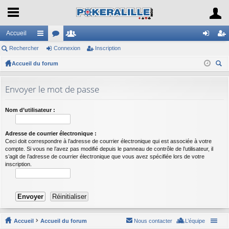
Accueil
Rechercher
ac
or
Connexion
e
Inscription
on
ns
Accueil du forum
co
u
m
ne
cri
ec
ur
m
br
xi
pti
her
Envoyer le mot de passe
ci
s
es
on
on
ch
er
s
Nom d’utilisateur :
Adresse de courrier électronique :
Ceci doit correspondre à l’adresse de courrier électronique qui est associée à votre
compte. Si vous ne l’avez pas modifié depuis le panneau de contrôle de l’utilisateur, il
s’agit de l’adresse de courrier électronique que vous avez spécifiée lors de votre
inscription.
Accueil
Accueil du forum
Nous contacter
L’équipe