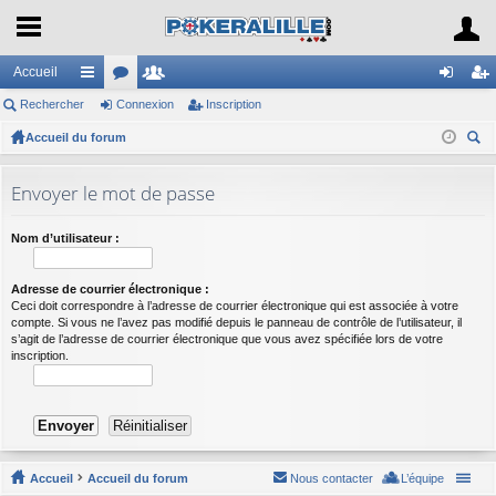
Accueil
Rechercher
ac
or
Connexion
e
Inscription
on
ns
Accueil du forum
co
u
m
ne
cri
ec
ur
m
br
xi
pti
her
Envoyer le mot de passe
ci
s
es
on
on
ch
er
s
Nom d’utilisateur :
Adresse de courrier électronique :
Ceci doit correspondre à l’adresse de courrier électronique qui est associée à votre
compte. Si vous ne l’avez pas modifié depuis le panneau de contrôle de l’utilisateur, il
s’agit de l’adresse de courrier électronique que vous avez spécifiée lors de votre
inscription.
Accueil
Accueil du forum
Nous contacter
L’équipe