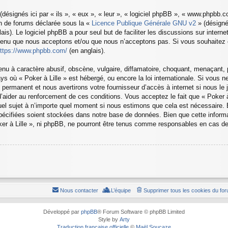
ésignés ici par « ils », « eux », « leur », « logiciel phpBB », « www.phpbb.
on de forums déclarée sous la «
Licence Publique Générale GNU v2
» (désignée
ais). Le logiciel phpBB a pour seul but de faciliter les discussions sur inter
tenu que nous acceptons et/ou que nous n’acceptons pas. Si vous souhaitez o
ttps://www.phpbb.com/
(en anglais).
u à caractère abusif, obscène, vulgaire, diffamatoire, choquant, menaçant, p
ays où « Poker à Lille » est hébergé, ou encore la loi internationale. Si vous
ermanent et nous avertirons votre fournisseur d’accès à internet si nous le
aider au renforcement de ces conditions. Vous acceptez le fait que « Poker à Li
quel sujet à n’importe quel moment si nous estimons que cela est nécessaire. 
pécifiées soient stockées dans notre base de données. Bien que cette informa
er à Lille », ni phpBB, ne pourront être tenus comme responsables en cas de 
Nous contacter
L’équipe
Supprimer tous les cookies du fo
Développé par
phpBB
® Forum Software © phpBB Limited
Style by
Arty
Traduction française officielle
©
Maël Soucaze