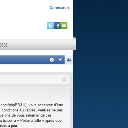
Connexion
HOTOS
R
A
on
ns
Q
ne
cri
xi
pti
on
on
lle.com/phpBB3 »), vous acceptez d’être
 conditions suivantes, veuillez ne pas
aierons de vous informer de ces
rticiper à « Poker à Lille » après que
ses à jour.