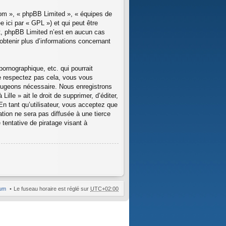
com », « phpBB Limited », « équipes de
 ici par « GPL ») et qui peut être
net, phpBB Limited n’est en aucun cas
btenir plus d’informations concernant
ornographique, etc. qui pourrait
 ne respectez pas cela, vous vous
 jugeons nécessaire. Nous enregistrons
lle » ait le droit de supprimer, d’éditer,
En tant qu’utilisateur, vous acceptez que
tion ne sera pas diffusée à une tierce
tentative de piratage visant à
rum
Le fuseau horaire est réglé sur
UTC+02:00